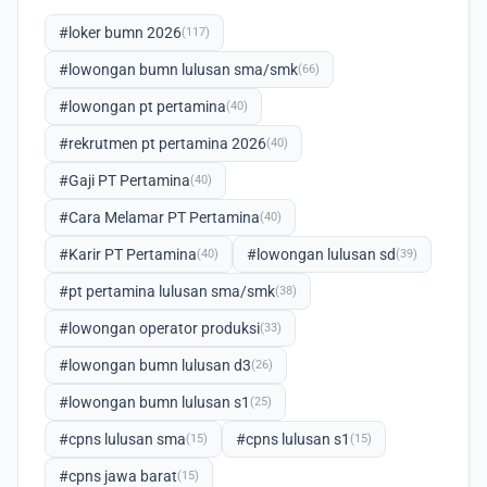
#loker bumn 2026
(117)
#lowongan bumn lulusan sma/smk
(66)
#lowongan pt pertamina
(40)
#rekrutmen pt pertamina 2026
(40)
#Gaji PT Pertamina
(40)
#Cara Melamar PT Pertamina
(40)
#Karir PT Pertamina
#lowongan lulusan sd
(40)
(39)
#pt pertamina lulusan sma/smk
(38)
#lowongan operator produksi
(33)
#lowongan bumn lulusan d3
(26)
#lowongan bumn lulusan s1
(25)
#cpns lulusan sma
#cpns lulusan s1
(15)
(15)
#cpns jawa barat
(15)