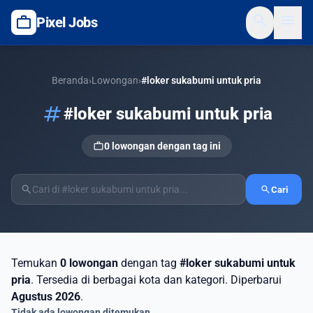
search
menu
work
Pixel Jobs
Beranda
›
Lowongan
›
#loker sukabumi untuk pria
tag
#loker sukabumi untuk pria
work
0 lowongan dengan tag ini
search
search
Cari
Temukan
0 lowongan
dengan tag
#loker sukabumi untuk
pria
. Tersedia di berbagai kota dan kategori. Diperbarui
Agustus 2026
.
Tidak ada lowongan ditemukan