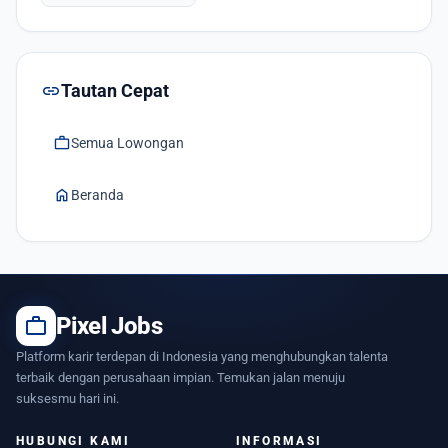
link
Tautan Cepat
work
Semua Lowongan
home
Beranda
work
Pixel Jobs
Platform karir terdepan di Indonesia yang menghubungkan talenta
terbaik dengan perusahaan impian. Temukan jalan menuju
suksesmu hari ini.
HUBUNGI KAMI
INFORMASI