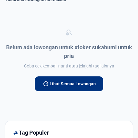
search_off
Belum ada lowongan untuk #loker sukabumi untuk
pria
Coba cek kembali nanti atau jelajahi tag lainnya
refresh
Lihat Semua Lowongan
tag
Tag Populer