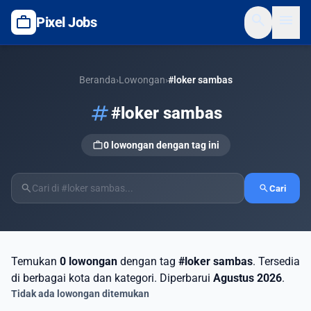
search
menu
work
Pixel Jobs
Beranda
›
Lowongan
›
#loker sambas
tag
#loker sambas
work
0 lowongan dengan tag ini
search
search
Cari
Temukan
0 lowongan
dengan tag
#loker sambas
. Tersedia
di berbagai kota dan kategori. Diperbarui
Agustus 2026
.
Tidak ada lowongan ditemukan