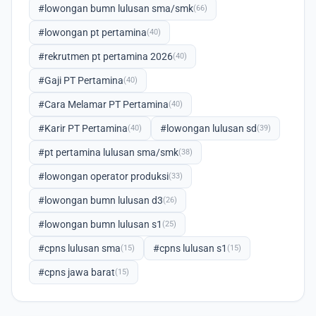
#lowongan bumn lulusan sma/smk
(66)
#lowongan pt pertamina
(40)
#rekrutmen pt pertamina 2026
(40)
#Gaji PT Pertamina
(40)
#Cara Melamar PT Pertamina
(40)
#Karir PT Pertamina
#lowongan lulusan sd
(40)
(39)
#pt pertamina lulusan sma/smk
(38)
#lowongan operator produksi
(33)
#lowongan bumn lulusan d3
(26)
#lowongan bumn lulusan s1
(25)
#cpns lulusan sma
#cpns lulusan s1
(15)
(15)
#cpns jawa barat
(15)