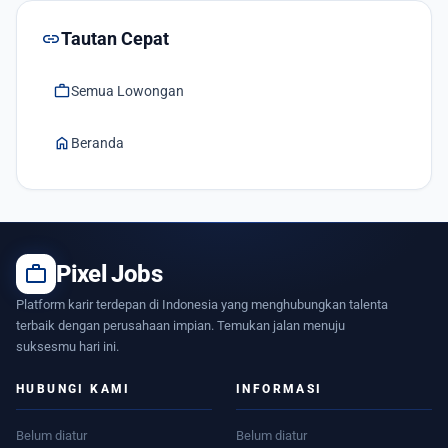
link
Tautan Cepat
work
Semua Lowongan
home
Beranda
work
Pixel Jobs
Platform karir terdepan di Indonesia yang menghubungkan talenta
terbaik dengan perusahaan impian. Temukan jalan menuju
suksesmu hari ini.
HUBUNGI KAMI
INFORMASI
Belum diatur
Belum diatur