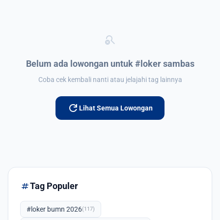
search_off
Belum ada lowongan untuk #loker sambas
Coba cek kembali nanti atau jelajahi tag lainnya
refresh
Lihat Semua Lowongan
tag
Tag Populer
#loker bumn 2026
(117)