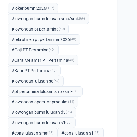
#loker bumn 2026
(117)
#lowongan bumn lulusan sma/smk
(66)
#lowongan pt pertamina
(40)
#rekrutmen pt pertamina 2026
(40)
#Gaji PT Pertamina
(40)
#Cara Melamar PT Pertamina
(40)
#Karir PT Pertamina
(40)
#lowongan lulusan sd
(39)
#pt pertamina lulusan sma/smk
(38)
#lowongan operator produksi
(33)
#lowongan bumn lulusan d3
(26)
#lowongan bumn lulusan s1
(25)
#cpns lulusan sma
#cpns lulusan s1
(15)
(15)