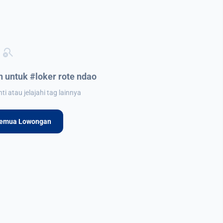
search_off
 untuk #loker rote ndao
i atau jelajahi tag lainnya
Semua Lowongan