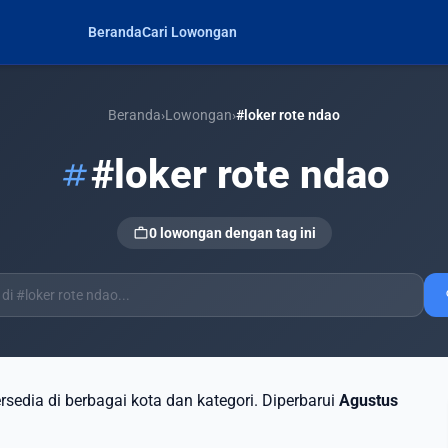
Beranda
Cari Lowongan
Beranda
›
Lowongan
›
#loker rote ndao
#loker rote ndao
tag
work
0 lowongan dengan tag ini
s
ersedia di berbagai kota dan kategori. Diperbarui
Agustus