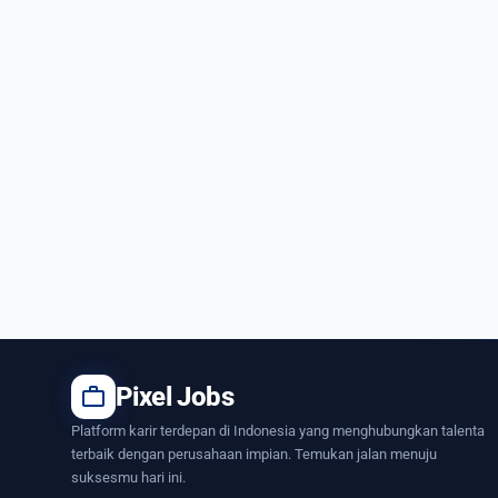
work
Pixel Jobs
Platform karir terdepan di Indonesia yang menghubungkan talenta
terbaik dengan perusahaan impian. Temukan jalan menuju
suksesmu hari ini.