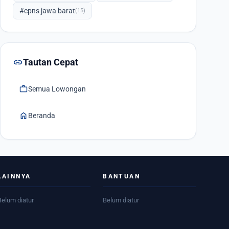
#cpns jawa barat
(15)
link
Tautan Cepat
work
Semua Lowongan
home
Beranda
LAINNYA
BANTUAN
Belum diatur
Belum diatur