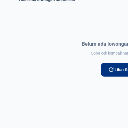
Belum ada lowongan
Coba cek kembali nant
refresh
Lihat 