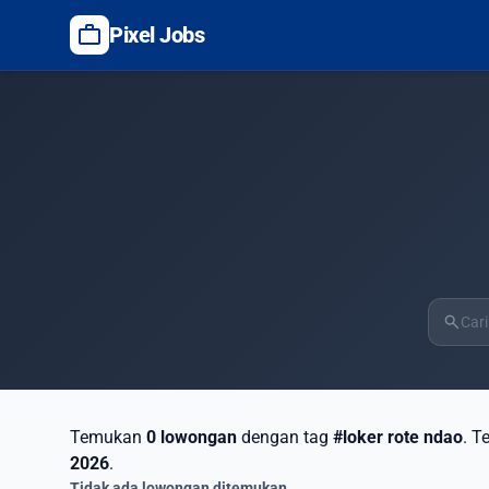
work
Pixel Jobs
search
Temukan
0 lowongan
dengan tag
#loker rote ndao
. T
2026
.
Tidak ada lowongan ditemukan