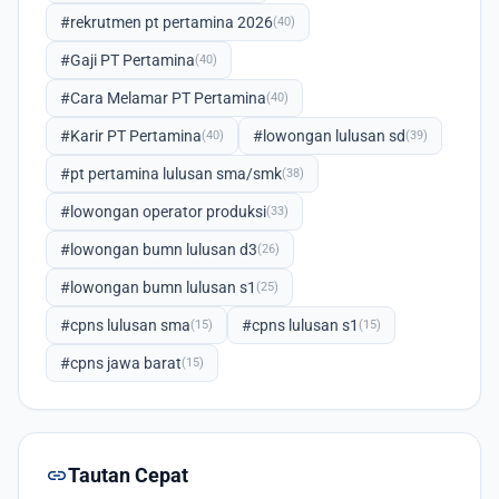
#rekrutmen pt pertamina 2026
(40)
#Gaji PT Pertamina
(40)
#Cara Melamar PT Pertamina
(40)
#Karir PT Pertamina
#lowongan lulusan sd
(40)
(39)
#pt pertamina lulusan sma/smk
(38)
#lowongan operator produksi
(33)
#lowongan bumn lulusan d3
(26)
#lowongan bumn lulusan s1
(25)
#cpns lulusan sma
#cpns lulusan s1
(15)
(15)
#cpns jawa barat
(15)
link
Tautan Cepat