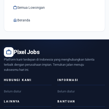
work
Semua Lowongan
home
Beranda
work
Pixel Jobs
Platform karir terdepan di Indonesia yang menghubungkan talenta
terbaik dengan perusahaan impian. Temukan jalan menuju
suksesmu hari ini.
HUBUNGI KAMI
INFORMASI
Belum diatur
Belum diatur
LAINNYA
BANTUAN