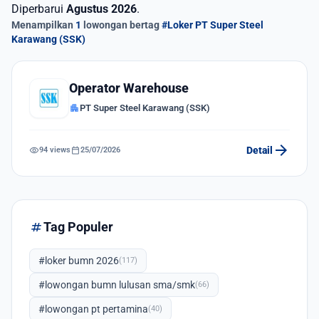
Diperbarui
Agustus 2026
.
Menampilkan
1
lowongan bertag
#Loker PT Super Steel
Karawang (SSK)
Operator Warehouse
apartment
PT Super Steel Karawang (SSK)
arrow_forward
visibility
calendar_today
Detail
94 views
25/07/2026
tag
Tag Populer
#loker bumn 2026
(117)
#lowongan bumn lulusan sma/smk
(66)
#lowongan pt pertamina
(40)