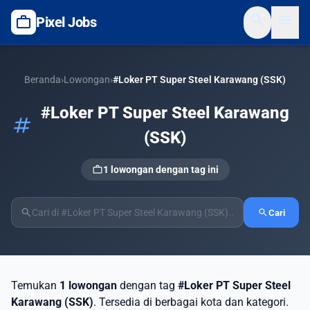
search
menu
work
Pixel Jobs
Beranda
›
Lowongan
›
#Loker PT Super Steel Karawang (SSK)
#Loker PT Super Steel Karawang
tag
(SSK)
work
1 lowongan dengan tag ini
search
search
Cari
Temukan
1 lowongan
dengan tag
#Loker PT Super Steel
Karawang (SSK)
. Tersedia di berbagai kota dan kategori.