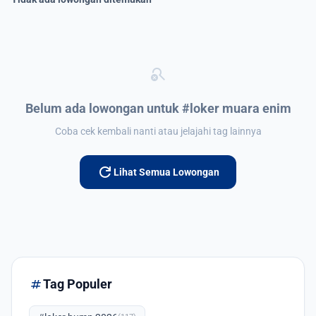
search_off
Belum ada lowongan untuk #loker muara enim
Coba cek kembali nanti atau jelajahi tag lainnya
refresh
Lihat Semua Lowongan
tag
Tag Populer