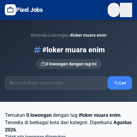
search
menu
work
Pixel Jobs
Beranda
›
Lowongan
›
#loker muara enim
tag
#loker muara enim
work
0 lowongan dengan tag ini
search
search
Cari
Temukan
0 lowongan
dengan tag
#loker muara enim
.
Tersedia di berbagai kota dan kategori. Diperbarui
Agustus
2026
.
Tidak ada lowongan ditemukan