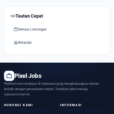
link
Tautan Cepat
work
Semua Lowongan
home
Beranda
work
Pixel Jobs
Platform karir terdepan di Indonesia yang menghubungkan talenta
terbaik dengan perusahaan impian. Temukan jalan menuju
suksesmu hari ini.
HUBUNGI KAMI
INFORMASI