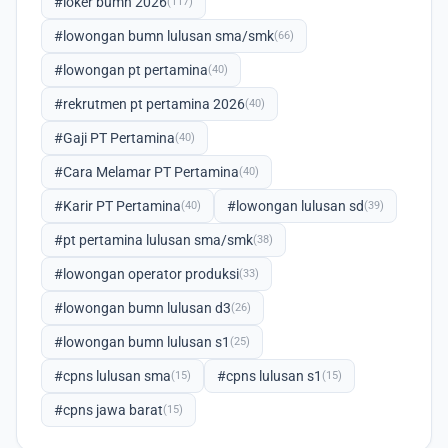
#loker bumn 2026
(117)
#lowongan bumn lulusan sma/smk
(66)
#lowongan pt pertamina
(40)
#rekrutmen pt pertamina 2026
(40)
#Gaji PT Pertamina
(40)
#Cara Melamar PT Pertamina
(40)
#Karir PT Pertamina
#lowongan lulusan sd
(40)
(39)
#pt pertamina lulusan sma/smk
(38)
#lowongan operator produksi
(33)
#lowongan bumn lulusan d3
(26)
#lowongan bumn lulusan s1
(25)
#cpns lulusan sma
#cpns lulusan s1
(15)
(15)
#cpns jawa barat
(15)