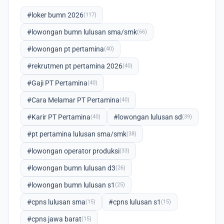
#loker bumn 2026
(117)
#lowongan bumn lulusan sma/smk
(66)
#lowongan pt pertamina
(40)
#rekrutmen pt pertamina 2026
(40)
#Gaji PT Pertamina
(40)
#Cara Melamar PT Pertamina
(40)
#Karir PT Pertamina
#lowongan lulusan sd
(40)
(39)
#pt pertamina lulusan sma/smk
(38)
#lowongan operator produksi
(33)
#lowongan bumn lulusan d3
(26)
#lowongan bumn lulusan s1
(25)
#cpns lulusan sma
#cpns lulusan s1
(15)
(15)
#cpns jawa barat
(15)