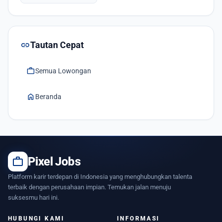
link
Tautan Cepat
work
Semua Lowongan
home
Beranda
work
Pixel Jobs
Platform karir terdepan di Indonesia yang menghubungkan talenta
terbaik dengan perusahaan impian. Temukan jalan menuju
suksesmu hari ini.
HUBUNGI KAMI
INFORMASI