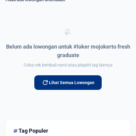
search_off
Belum ada lowongan untuk #loker mojokerto fresh
graduate
Coba cek kembali nanti atau jelajahi tag lainnya
refresh
Lihat Semua Lowongan
tag
Tag Populer