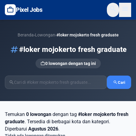
search
menu
work
Pixel Jobs
Beranda
›
Lowongan
›
#loker mojokerto fresh graduate
tag
#loker mojokerto fresh graduate
work
0 lowongan dengan tag ini
search
search
Cari
Temukan
0 lowongan
dengan tag
#loker mojokerto fresh
graduate
. Tersedia di berbagai kota dan kategori.
Diperbarui
Agustus 2026
.
Tidak ada lowongan ditemukan