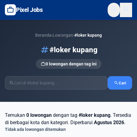
search
menu
work
Pixel Jobs
Beranda
›
Lowongan
›
#loker kupang
tag
#loker kupang
work
0 lowongan dengan tag ini
search
search
Cari
Temukan
0 lowongan
dengan tag
#loker kupang
. Tersedia
di berbagai kota dan kategori. Diperbarui
Agustus 2026
.
Tidak ada lowongan ditemukan