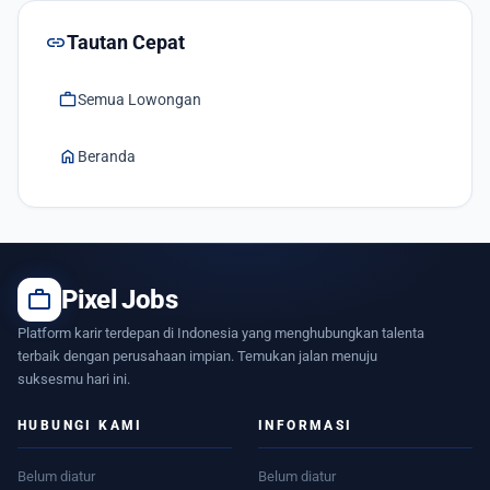
link
Tautan Cepat
work
Semua Lowongan
home
Beranda
work
Pixel Jobs
Platform karir terdepan di Indonesia yang menghubungkan talenta
terbaik dengan perusahaan impian. Temukan jalan menuju
suksesmu hari ini.
HUBUNGI KAMI
INFORMASI
Belum diatur
Belum diatur