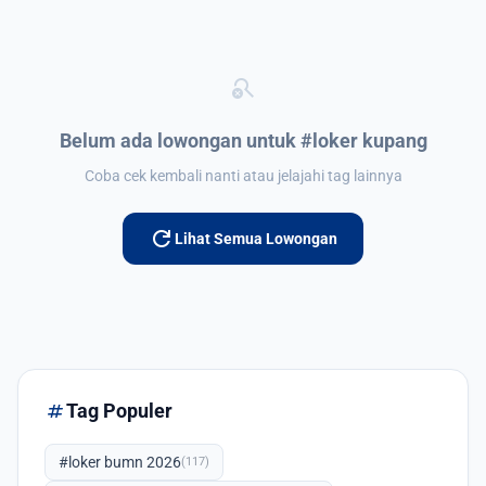
search_off
Belum ada lowongan untuk #loker kupang
Coba cek kembali nanti atau jelajahi tag lainnya
refresh
Lihat Semua Lowongan
tag
Tag Populer
#loker bumn 2026
(117)