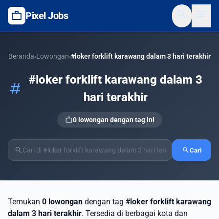
search
menu
work
Pixel Jobs
Beranda
›
Lowongan
›
#loker forklift karawang dalam 3 hari terakhir
#loker forklift karawang dalam 3
tag
hari terakhir
work
0 lowongan dengan tag ini
search
search
Cari
Temukan
0 lowongan
dengan tag
#loker forklift karawang
dalam 3 hari terakhir
. Tersedia di berbagai kota dan