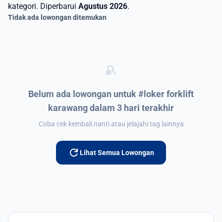
kategori. Diperbarui
Agustus 2026
.
Tidak ada lowongan ditemukan
search_off
Belum ada lowongan untuk #loker forklift
karawang dalam 3 hari terakhir
Coba cek kembali nanti atau jelajahi tag lainnya
refresh
Lihat Semua Lowongan