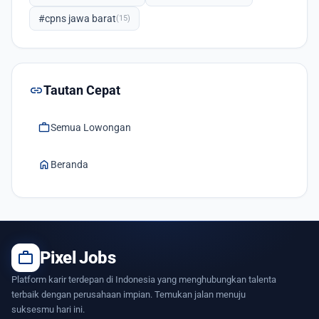
#cpns jawa barat
(15)
link
Tautan Cepat
work
Semua Lowongan
home
Beranda
work
Pixel Jobs
Platform karir terdepan di Indonesia yang menghubungkan talenta
terbaik dengan perusahaan impian. Temukan jalan menuju
suksesmu hari ini.