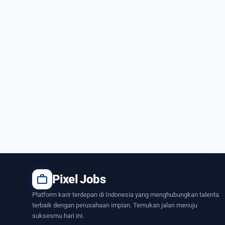
work
Pixel Jobs
Platform karir terdepan di Indonesia yang menghubungkan talenta
terbaik dengan perusahaan impian. Temukan jalan menuju
suksesmu hari ini.