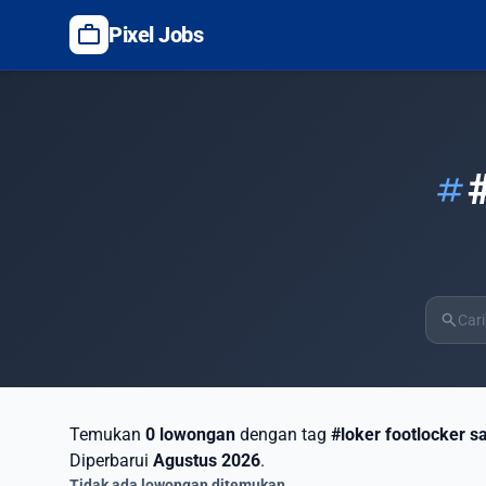
work
Pixel Jobs
tag
search
Temukan
0 lowongan
dengan tag
#loker footlocker 
Diperbarui
Agustus 2026
.
Tidak ada lowongan ditemukan