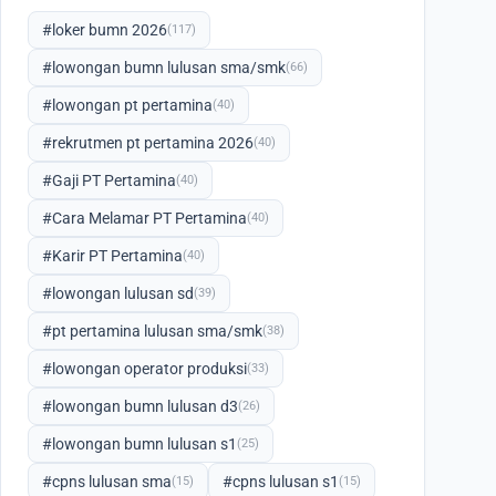
#loker bumn 2026
(117)
#lowongan bumn lulusan sma/smk
(66)
#lowongan pt pertamina
(40)
#rekrutmen pt pertamina 2026
(40)
#Gaji PT Pertamina
(40)
#Cara Melamar PT Pertamina
(40)
#Karir PT Pertamina
(40)
#lowongan lulusan sd
(39)
#pt pertamina lulusan sma/smk
(38)
#lowongan operator produksi
(33)
#lowongan bumn lulusan d3
(26)
#lowongan bumn lulusan s1
(25)
#cpns lulusan sma
#cpns lulusan s1
(15)
(15)