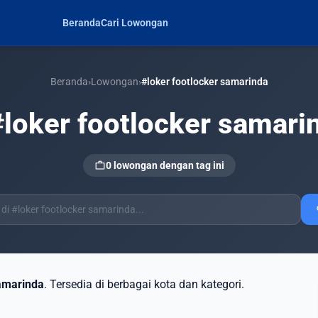
Beranda
Cari Lowongan
Beranda
›
Lowongan
›
#loker footlocker samarinda
#loker footlocker samari
work
0 lowongan dengan tag ini
s
samarinda
. Tersedia di berbagai kota dan kategori.