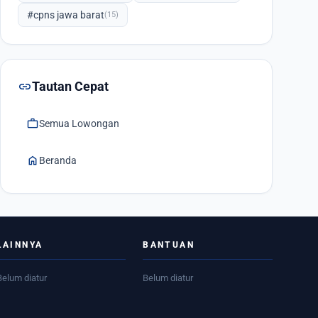
#cpns jawa barat
(15)
link
Tautan Cepat
work
Semua Lowongan
home
Beranda
LAINNYA
BANTUAN
Belum diatur
Belum diatur