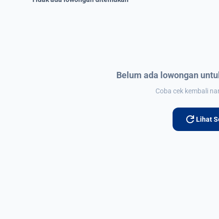
Belum ada lowongan untuk
Coba cek kembali nant
refresh
Lihat 