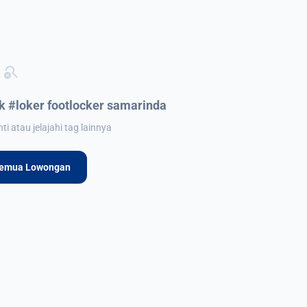
search_off
 #loker footlocker samarinda
i atau jelajahi tag lainnya
Semua Lowongan