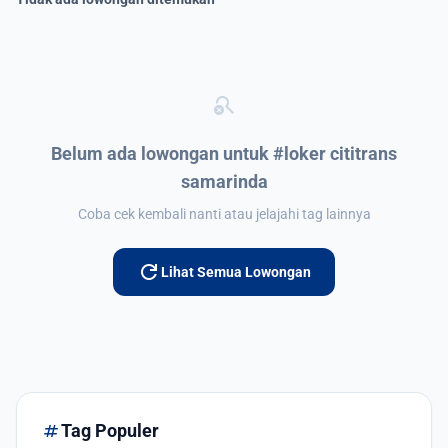
search_off
Belum ada lowongan untuk #loker cititrans
samarinda
Coba cek kembali nanti atau jelajahi tag lainnya
refresh
Lihat Semua Lowongan
tag
Tag Populer