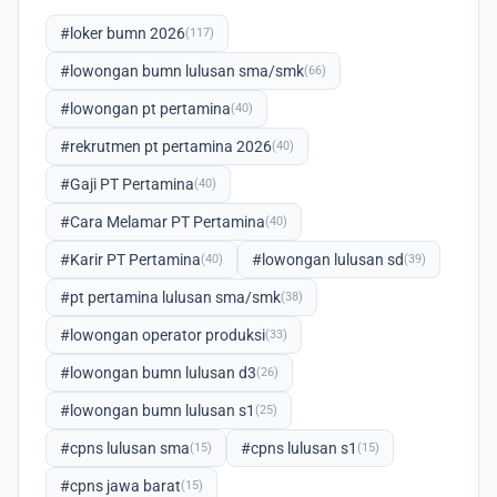
#loker bumn 2026
(117)
#lowongan bumn lulusan sma/smk
(66)
#lowongan pt pertamina
(40)
#rekrutmen pt pertamina 2026
(40)
#Gaji PT Pertamina
(40)
#Cara Melamar PT Pertamina
(40)
#Karir PT Pertamina
#lowongan lulusan sd
(40)
(39)
#pt pertamina lulusan sma/smk
(38)
#lowongan operator produksi
(33)
#lowongan bumn lulusan d3
(26)
#lowongan bumn lulusan s1
(25)
#cpns lulusan sma
#cpns lulusan s1
(15)
(15)
#cpns jawa barat
(15)