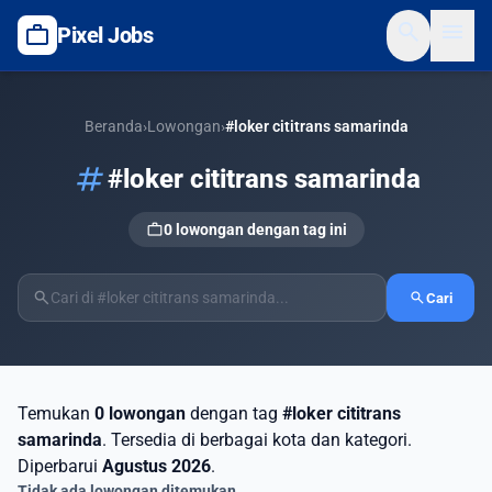
search
menu
work
Pixel Jobs
Beranda
›
Lowongan
›
#loker cititrans samarinda
tag
#loker cititrans samarinda
work
0 lowongan dengan tag ini
search
search
Cari
Temukan
0 lowongan
dengan tag
#loker cititrans
samarinda
. Tersedia di berbagai kota dan kategori.
Diperbarui
Agustus 2026
.
Tidak ada lowongan ditemukan