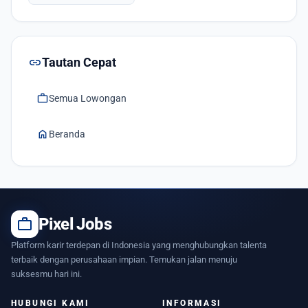
link
Tautan Cepat
work
Semua Lowongan
home
Beranda
work
Pixel Jobs
Platform karir terdepan di Indonesia yang menghubungkan talenta
terbaik dengan perusahaan impian. Temukan jalan menuju
suksesmu hari ini.
HUBUNGI KAMI
INFORMASI