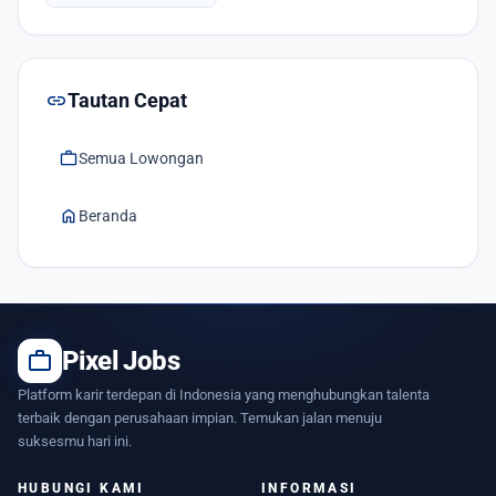
link
Tautan Cepat
work
Semua Lowongan
home
Beranda
work
Pixel Jobs
Platform karir terdepan di Indonesia yang menghubungkan talenta
terbaik dengan perusahaan impian. Temukan jalan menuju
suksesmu hari ini.
HUBUNGI KAMI
INFORMASI