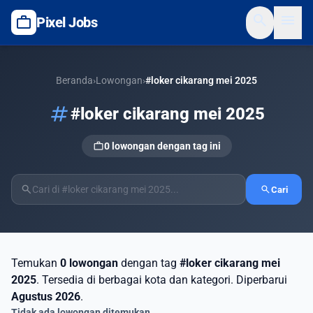
search
menu
work
Pixel Jobs
Beranda
›
Lowongan
›
#loker cikarang mei 2025
tag
#loker cikarang mei 2025
work
0 lowongan dengan tag ini
search
search
Cari
Temukan
0 lowongan
dengan tag
#loker cikarang mei
2025
. Tersedia di berbagai kota dan kategori. Diperbarui
Agustus 2026
.
Tidak ada lowongan ditemukan