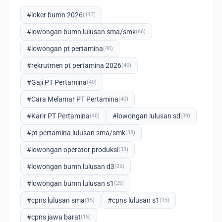
#loker bumn 2026
(117)
#lowongan bumn lulusan sma/smk
(66)
#lowongan pt pertamina
(40)
#rekrutmen pt pertamina 2026
(40)
#Gaji PT Pertamina
(40)
#Cara Melamar PT Pertamina
(40)
#Karir PT Pertamina
#lowongan lulusan sd
(40)
(39)
#pt pertamina lulusan sma/smk
(38)
#lowongan operator produksi
(33)
#lowongan bumn lulusan d3
(26)
#lowongan bumn lulusan s1
(25)
#cpns lulusan sma
#cpns lulusan s1
(15)
(15)
#cpns jawa barat
(15)