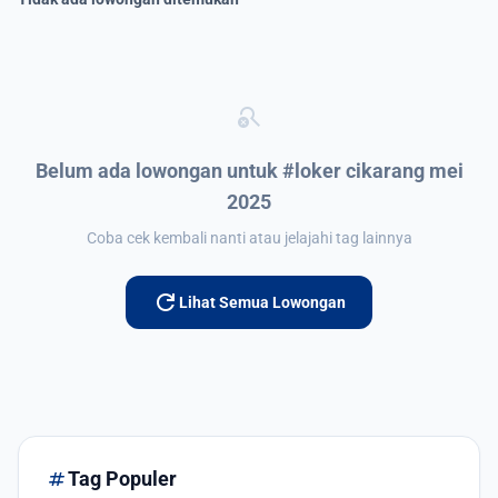
search_off
Belum ada lowongan untuk #loker cikarang mei
2025
Coba cek kembali nanti atau jelajahi tag lainnya
refresh
Lihat Semua Lowongan
tag
Tag Populer