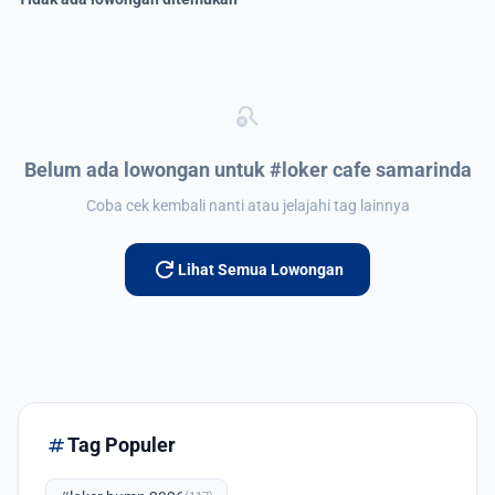
search_off
Belum ada lowongan untuk #loker cafe samarinda
Coba cek kembali nanti atau jelajahi tag lainnya
refresh
Lihat Semua Lowongan
tag
Tag Populer