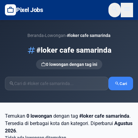
search
menu
work
Pixel Jobs
Beranda
›
Lowongan
›
#loker cafe samarinda
tag
#loker cafe samarinda
work
0 lowongan dengan tag ini
search
search
Cari
Temukan
0 lowongan
dengan tag
#loker cafe samarinda
.
Tersedia di berbagai kota dan kategori. Diperbarui
Agustus
2026
.
Tidak ada lowongan ditemukan