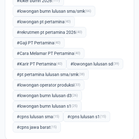
#loker bumn 2026
(117)
#lowongan bumn lulusan sma/smk
(66)
#lowongan pt pertamina
(40)
#rekrutmen pt pertamina 2026
(40)
#Gaji PT Pertamina
(40)
#Cara Melamar PT Pertamina
(40)
#Karir PT Pertamina
#lowongan lulusan sd
(40)
(39)
#pt pertamina lulusan sma/smk
(38)
#lowongan operator produksi
(33)
#lowongan bumn lulusan d3
(26)
#lowongan bumn lulusan s1
(25)
#cpns lulusan sma
#cpns lulusan s1
(15)
(15)
#cpns jawa barat
(15)