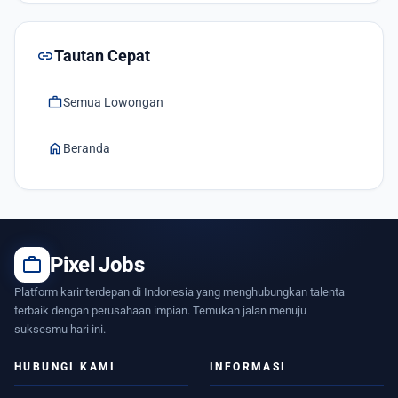
link
Tautan Cepat
work
Semua Lowongan
home
Beranda
work
Pixel Jobs
Platform karir terdepan di Indonesia yang menghubungkan talenta
terbaik dengan perusahaan impian. Temukan jalan menuju
suksesmu hari ini.
HUBUNGI KAMI
INFORMASI