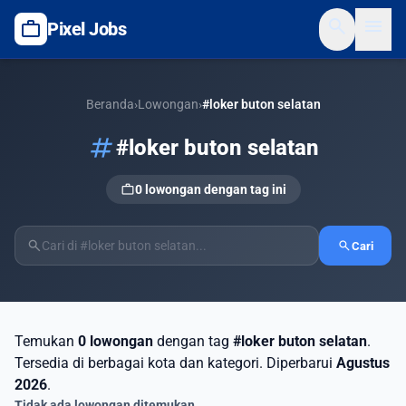
search
menu
work
Pixel Jobs
Beranda
›
Lowongan
›
#loker buton selatan
tag
#loker buton selatan
work
0 lowongan dengan tag ini
search
search
Cari
Temukan
0 lowongan
dengan tag
#loker buton selatan
.
Tersedia di berbagai kota dan kategori. Diperbarui
Agustus
2026
.
Tidak ada lowongan ditemukan