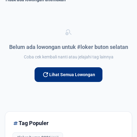
search_off
Belum ada lowongan untuk #loker buton selatan
Coba cek kembali nanti atau jelajahi tag lainnya
refresh
Lihat Semua Lowongan
tag
Tag Populer