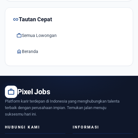
link
Tautan Cepat
work
Semua Lowongan
home
Beranda
work
Pixel Jobs
Platform karir terdepan di Indonesia yang menghubungkan talenta
terbaik dengan perusahaan impian. Temukan jalan menuju
suksesmu hari ini.
HUBUNGI KAMI
INFORMASI