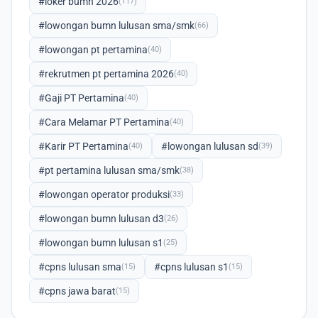
#loker bumn 2026
(117)
#lowongan bumn lulusan sma/smk
(66)
#lowongan pt pertamina
(40)
#rekrutmen pt pertamina 2026
(40)
#Gaji PT Pertamina
(40)
#Cara Melamar PT Pertamina
(40)
#Karir PT Pertamina
#lowongan lulusan sd
(40)
(39)
#pt pertamina lulusan sma/smk
(38)
#lowongan operator produksi
(33)
#lowongan bumn lulusan d3
(26)
#lowongan bumn lulusan s1
(25)
#cpns lulusan sma
#cpns lulusan s1
(15)
(15)
#cpns jawa barat
(15)