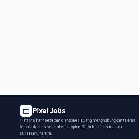
work
Pixel Jobs
Platform karir terdepan di Indonesia yang menghubungkan talenta
terbaik dengan perusahaan impian. Temukan jalan menuju
suksesmu hari ini.