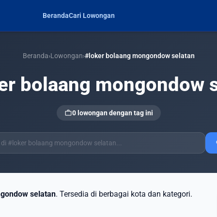
Beranda
Cari Lowongan
Beranda
›
Lowongan
›
#loker bolaang mongondow selatan
er bolaang mongondow s
work
0 lowongan dengan tag ini
s
ngondow selatan
. Tersedia di berbagai kota dan kategori.