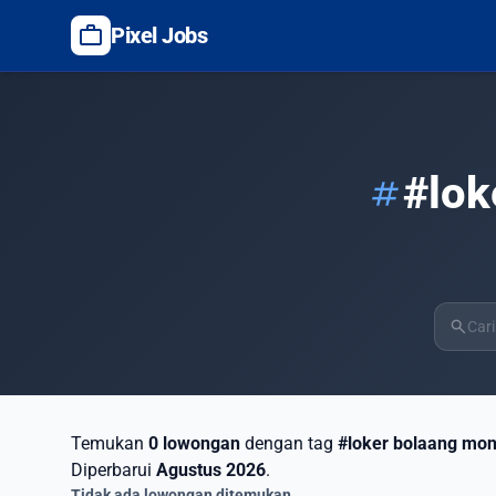
work
Pixel Jobs
#lok
tag
search
Temukan
0 lowongan
dengan tag
#loker bolaang mo
Diperbarui
Agustus 2026
.
Tidak ada lowongan ditemukan