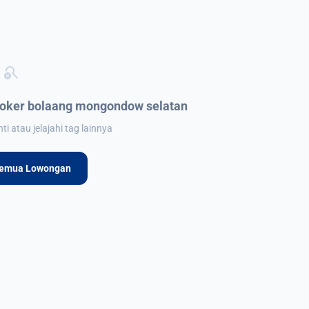
search_off
loker bolaang mongondow selatan
i atau jelajahi tag lainnya
Semua Lowongan