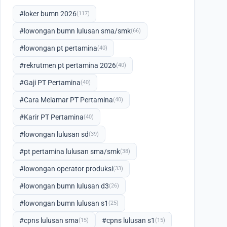
#loker bumn 2026
(117)
#lowongan bumn lulusan sma/smk
(66)
#lowongan pt pertamina
(40)
#rekrutmen pt pertamina 2026
(40)
#Gaji PT Pertamina
(40)
#Cara Melamar PT Pertamina
(40)
#Karir PT Pertamina
(40)
#lowongan lulusan sd
(39)
#pt pertamina lulusan sma/smk
(38)
#lowongan operator produksi
(33)
#lowongan bumn lulusan d3
(26)
#lowongan bumn lulusan s1
(25)
#cpns lulusan sma
#cpns lulusan s1
(15)
(15)