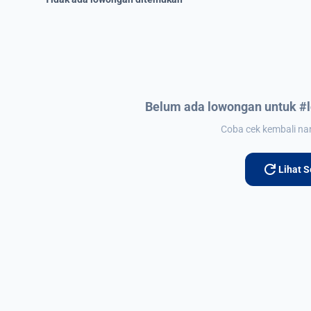
Belum ada lowongan untuk #
Coba cek kembali nant
refresh
Lihat 