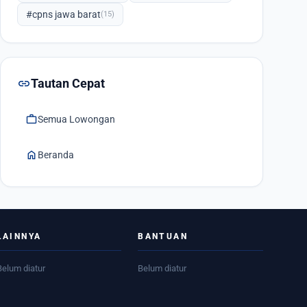
#cpns jawa barat
(15)
link
Tautan Cepat
work
Semua Lowongan
home
Beranda
LAINNYA
BANTUAN
Belum diatur
Belum diatur