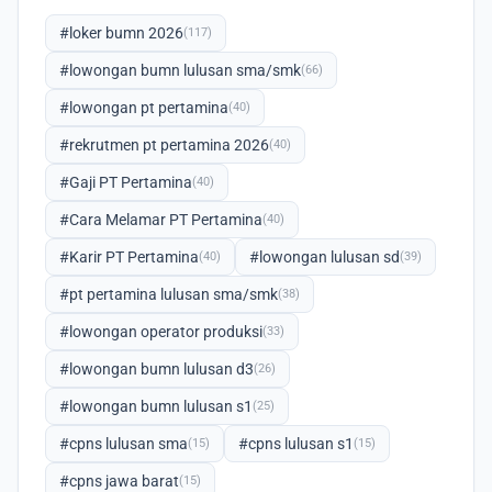
#loker bumn 2026
(117)
#lowongan bumn lulusan sma/smk
(66)
#lowongan pt pertamina
(40)
#rekrutmen pt pertamina 2026
(40)
#Gaji PT Pertamina
(40)
#Cara Melamar PT Pertamina
(40)
#Karir PT Pertamina
#lowongan lulusan sd
(40)
(39)
#pt pertamina lulusan sma/smk
(38)
#lowongan operator produksi
(33)
#lowongan bumn lulusan d3
(26)
#lowongan bumn lulusan s1
(25)
#cpns lulusan sma
#cpns lulusan s1
(15)
(15)
#cpns jawa barat
(15)