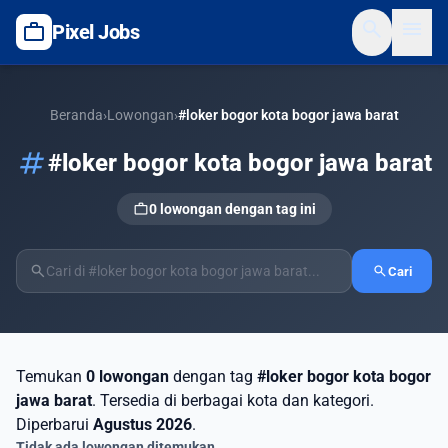
search
menu
work
Pixel Jobs
Beranda
›
Lowongan
›
#loker bogor kota bogor jawa barat
tag
#loker bogor kota bogor jawa barat
work
0 lowongan dengan tag ini
search
search
Cari
Temukan
0 lowongan
dengan tag
#loker bogor kota bogor
jawa barat
. Tersedia di berbagai kota dan kategori.
Diperbarui
Agustus 2026
.
Tidak ada lowongan ditemukan