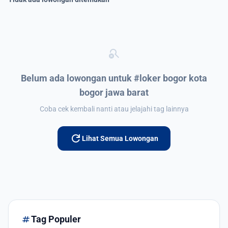
search_off
Belum ada lowongan untuk #loker bogor kota
bogor jawa barat
Coba cek kembali nanti atau jelajahi tag lainnya
refresh
Lihat Semua Lowongan
tag
Tag Populer