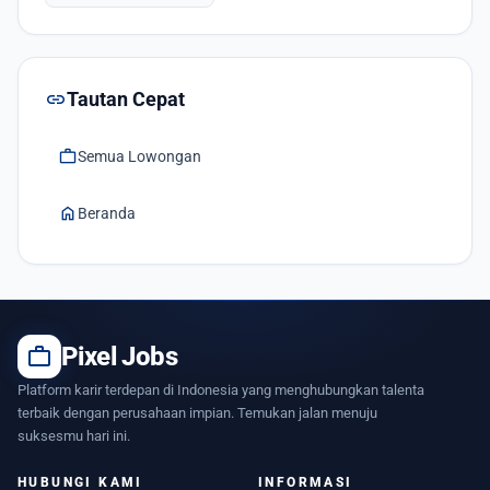
link
Tautan Cepat
work
Semua Lowongan
home
Beranda
work
Pixel Jobs
Platform karir terdepan di Indonesia yang menghubungkan talenta
terbaik dengan perusahaan impian. Temukan jalan menuju
suksesmu hari ini.
HUBUNGI KAMI
INFORMASI