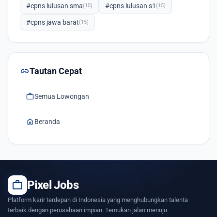
#cpns lulusan sma
#cpns lulusan s1
(15)
(15)
#cpns jawa barat
(15)
link
Tautan Cepat
work
Semua Lowongan
home
Beranda
work
Pixel Jobs
Platform karir terdepan di Indonesia yang menghubungkan talenta
terbaik dengan perusahaan impian. Temukan jalan menuju