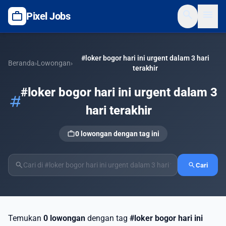
search
menu
work
Pixel Jobs
#loker bogor hari ini urgent dalam 3 hari
Beranda
›
Lowongan
›
terakhir
#loker bogor hari ini urgent dalam 3
tag
hari terakhir
work
0 lowongan dengan tag ini
search
search
Cari
Temukan
0 lowongan
dengan tag
#loker bogor hari ini