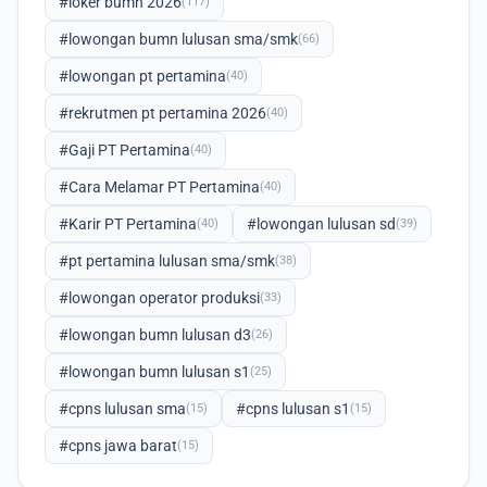
#loker bumn 2026
(117)
#lowongan bumn lulusan sma/smk
(66)
#lowongan pt pertamina
(40)
#rekrutmen pt pertamina 2026
(40)
#Gaji PT Pertamina
(40)
#Cara Melamar PT Pertamina
(40)
#Karir PT Pertamina
#lowongan lulusan sd
(40)
(39)
#pt pertamina lulusan sma/smk
(38)
#lowongan operator produksi
(33)
#lowongan bumn lulusan d3
(26)
#lowongan bumn lulusan s1
(25)
#cpns lulusan sma
#cpns lulusan s1
(15)
(15)
#cpns jawa barat
(15)