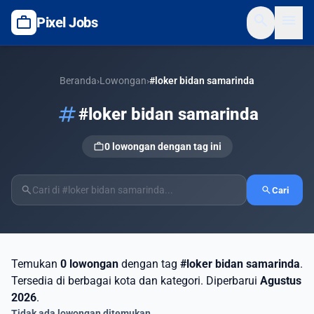
search
menu
work
Pixel Jobs
Beranda
›
Lowongan
›
#loker bidan samarinda
tag
#loker bidan samarinda
work
0 lowongan dengan tag ini
search
search
Cari
Temukan
0 lowongan
dengan tag
#loker bidan samarinda
.
Tersedia di berbagai kota dan kategori. Diperbarui
Agustus
2026
.
Tidak ada lowongan ditemukan