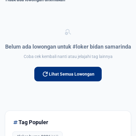
search_off
Belum ada lowongan untuk #loker bidan samarinda
Coba cek kembali nanti atau jelajahi tag lainnya
refresh
Lihat Semua Lowongan
tag
Tag Populer