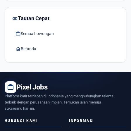
link
Tautan Cepat
work
Semua Lowongan
home
Beranda
work
Pixel Jobs
Platform karir terdepan di Indonesia yang menghubungkan talenta
terbaik dengan perusahaan impian. Temukan jalan menuju
suksesmu hari ini.
HUBUNGI KAMI
INFORMASI