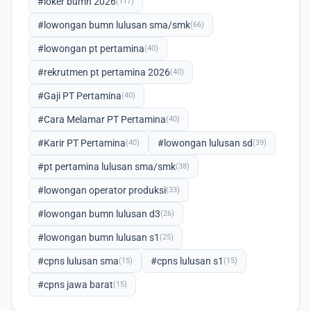
#loker bumn 2026
(117)
#lowongan bumn lulusan sma/smk
(66)
#lowongan pt pertamina
(40)
#rekrutmen pt pertamina 2026
(40)
#Gaji PT Pertamina
(40)
#Cara Melamar PT Pertamina
(40)
#Karir PT Pertamina
#lowongan lulusan sd
(40)
(39)
#pt pertamina lulusan sma/smk
(38)
#lowongan operator produksi
(33)
#lowongan bumn lulusan d3
(26)
#lowongan bumn lulusan s1
(25)
#cpns lulusan sma
#cpns lulusan s1
(15)
(15)
#cpns jawa barat
(15)