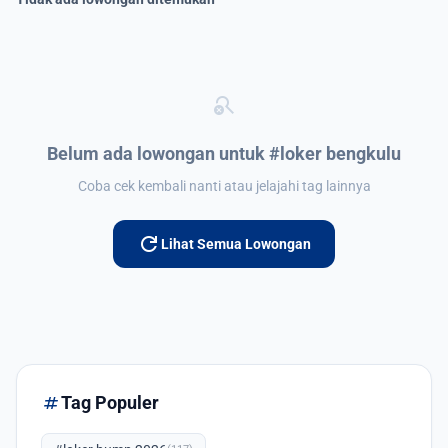
search_off
Belum ada lowongan untuk #loker bengkulu
Coba cek kembali nanti atau jelajahi tag lainnya
refresh
Lihat Semua Lowongan
tag
Tag Populer