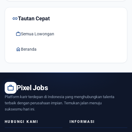
link
Tautan Cepat
work
Semua Lowongan
home
Beranda
work
Pixel Jobs
Platform karir terdepan di Indonesia yang menghubungkan talenta
terbaik dengan perusahaan impian. Temukan jalan menuju
suksesmu hari ini.
HUBUNGI KAMI
INFORMASI