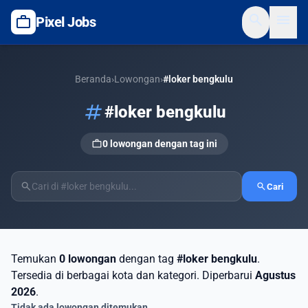
search
menu
work
Pixel Jobs
Beranda
›
Lowongan
›
#loker bengkulu
tag
#loker bengkulu
work
0 lowongan dengan tag ini
search
search
Cari
Temukan
0 lowongan
dengan tag
#loker bengkulu
.
Tersedia di berbagai kota dan kategori. Diperbarui
Agustus
2026
.
Tidak ada lowongan ditemukan