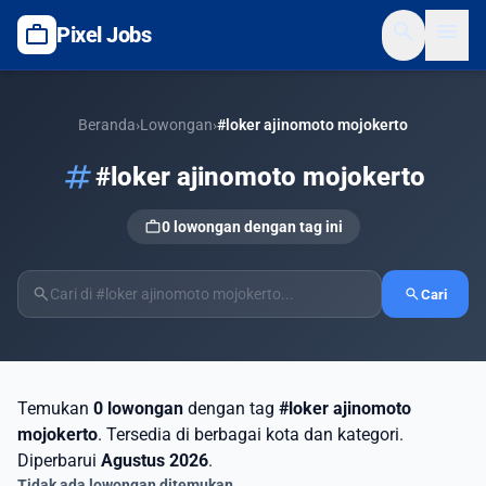
search
menu
work
Pixel Jobs
Beranda
›
Lowongan
›
#loker ajinomoto mojokerto
tag
#loker ajinomoto mojokerto
work
0 lowongan dengan tag ini
search
search
Cari
Temukan
0 lowongan
dengan tag
#loker ajinomoto
mojokerto
. Tersedia di berbagai kota dan kategori.
Diperbarui
Agustus 2026
.
Tidak ada lowongan ditemukan