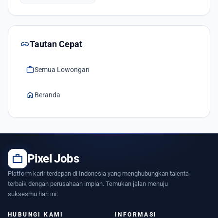
link
Tautan Cepat
work
Semua Lowongan
home
Beranda
work
Pixel Jobs
Platform karir terdepan di Indonesia yang menghubungkan talenta
terbaik dengan perusahaan impian. Temukan jalan menuju
suksesmu hari ini.
HUBUNGI KAMI
INFORMASI