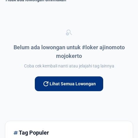
search_off
Belum ada lowongan untuk #loker ajinomoto
mojokerto
Coba cek kembali nanti atau jelajahi tag lainnya
refresh
Lihat Semua Lowongan
tag
Tag Populer