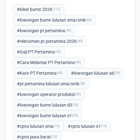
#loker bumn 2026
(117)
#lowongan bumn lulusan sma/smk
(66)
#lowongan pt pertamina
(40)
#rekrutmen pt pertamina 2026
(40)
#Gaji PT Pertamina
(40)
#Cara Melamar PT Pertamina
(40)
#Karir PT Pertamina
#lowongan lulusan sd
(40)
(39)
#pt pertamina lulusan sma/smk
(38)
#lowongan operator produksi
(33)
#lowongan bumn lulusan d3
(26)
#lowongan bumn lulusan s1
(25)
#cpns lulusan sma
#cpns lulusan s1
(15)
(15)
#cpns jawa barat
(15)