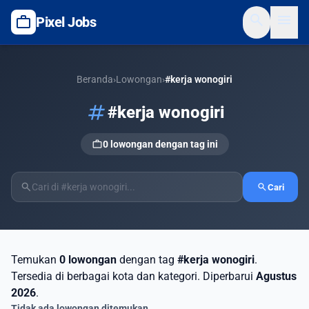
search
menu
work
Pixel Jobs
Beranda
›
Lowongan
›
#kerja wonogiri
tag
#kerja wonogiri
work
0 lowongan dengan tag ini
search
search
Cari
Temukan
0 lowongan
dengan tag
#kerja wonogiri
.
Tersedia di berbagai kota dan kategori. Diperbarui
Agustus
2026
.
Tidak ada lowongan ditemukan