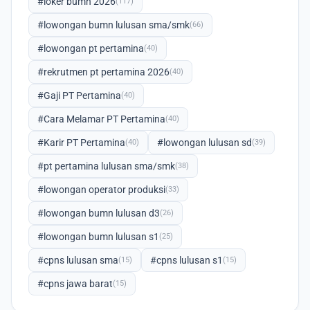
#loker bumn 2026
(117)
#lowongan bumn lulusan sma/smk
(66)
#lowongan pt pertamina
(40)
#rekrutmen pt pertamina 2026
(40)
#Gaji PT Pertamina
(40)
#Cara Melamar PT Pertamina
(40)
#Karir PT Pertamina
#lowongan lulusan sd
(40)
(39)
#pt pertamina lulusan sma/smk
(38)
#lowongan operator produksi
(33)
#lowongan bumn lulusan d3
(26)
#lowongan bumn lulusan s1
(25)
#cpns lulusan sma
#cpns lulusan s1
(15)
(15)
#cpns jawa barat
(15)