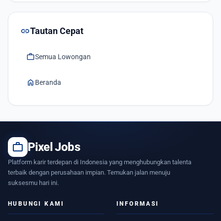
link
Tautan Cepat
work
Semua Lowongan
home
Beranda
work
Pixel Jobs
Platform karir terdepan di Indonesia yang menghubungkan talenta
terbaik dengan perusahaan impian. Temukan jalan menuju
suksesmu hari ini.
HUBUNGI KAMI
INFORMASI