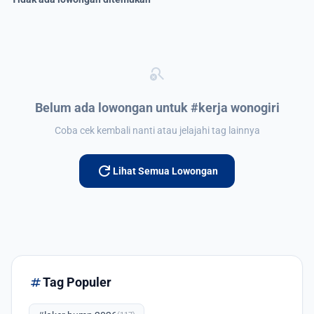
search_off
Belum ada lowongan untuk #kerja wonogiri
Coba cek kembali nanti atau jelajahi tag lainnya
refresh
Lihat Semua Lowongan
tag
Tag Populer