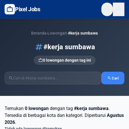
search
menu
work
Pixel Jobs
Beranda
›
Lowongan
›
#kerja sumbawa
tag
#kerja sumbawa
work
0 lowongan dengan tag ini
search
search
Cari
Temukan
0 lowongan
dengan tag
#kerja sumbawa
.
Tersedia di berbagai kota dan kategori. Diperbarui
Agustus
2026
.
Tidak ada lowongan ditemukan