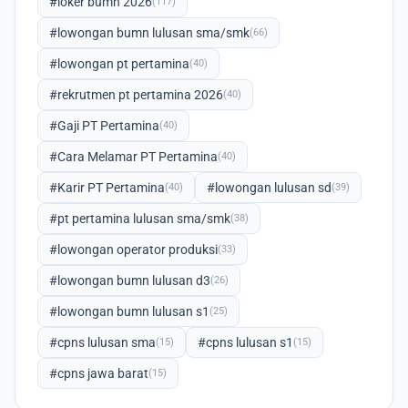
#loker bumn 2026
(117)
#lowongan bumn lulusan sma/smk
(66)
#lowongan pt pertamina
(40)
#rekrutmen pt pertamina 2026
(40)
#Gaji PT Pertamina
(40)
#Cara Melamar PT Pertamina
(40)
#Karir PT Pertamina
#lowongan lulusan sd
(40)
(39)
#pt pertamina lulusan sma/smk
(38)
#lowongan operator produksi
(33)
#lowongan bumn lulusan d3
(26)
#lowongan bumn lulusan s1
(25)
#cpns lulusan sma
#cpns lulusan s1
(15)
(15)
#cpns jawa barat
(15)