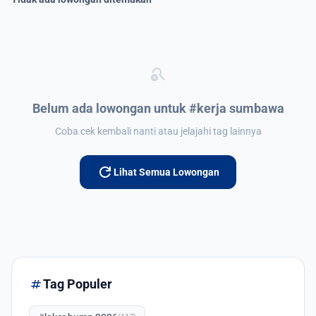
search_off
Belum ada lowongan untuk #kerja sumbawa
Coba cek kembali nanti atau jelajahi tag lainnya
refresh
Lihat Semua Lowongan
tag
Tag Populer