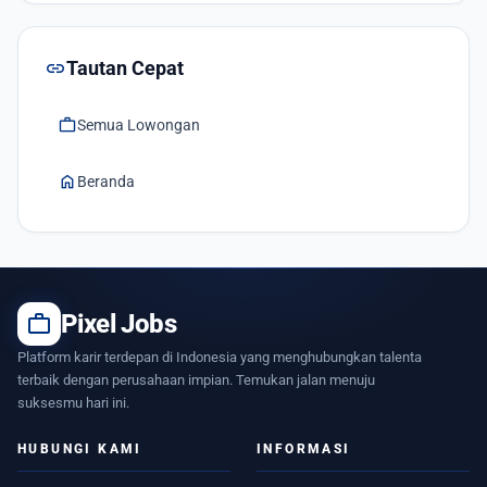
link
Tautan Cepat
work
Semua Lowongan
home
Beranda
work
Pixel Jobs
Platform karir terdepan di Indonesia yang menghubungkan talenta
terbaik dengan perusahaan impian. Temukan jalan menuju
suksesmu hari ini.
HUBUNGI KAMI
INFORMASI