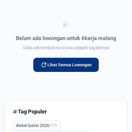
search_off
Belum ada lowongan untuk #kerja malang
Coba cek kembali nanti atau jelajahi tag lainnya
refresh
Lihat Semua Lowongan
tag
Tag Populer
#loker bumn 2026
(117)