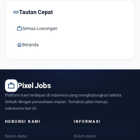
link
Tautan Cepat
work
Semua Lowongan
home
Beranda
work
Pixel Jobs
Platform karir terdepan di Indonesia yang menghubungkan talenta
terbaik dengan perusahaan impian. Temukan jalan menuju
suksesmu hari ini.
HUBUNGI KAMI
INFORMASI
Belum diatur
Belum diatur