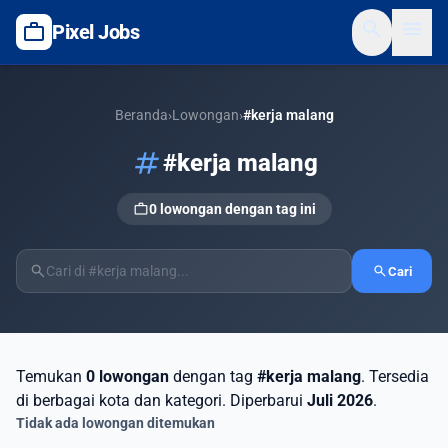
search
menu
work
Pixel Jobs
Beranda
›
Lowongan
›
#kerja malang
tag
#kerja malang
work
0 lowongan dengan tag ini
search
search
Cari
Temukan
0 lowongan
dengan tag
#kerja malang
. Tersedia
di berbagai kota dan kategori. Diperbarui
Juli 2026
.
Tidak ada lowongan ditemukan