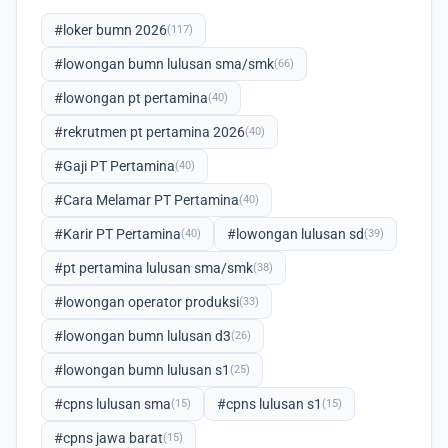
#loker bumn 2026
(117)
#lowongan bumn lulusan sma/smk
(66)
#lowongan pt pertamina
(40)
#rekrutmen pt pertamina 2026
(40)
#Gaji PT Pertamina
(40)
#Cara Melamar PT Pertamina
(40)
#Karir PT Pertamina
#lowongan lulusan sd
(40)
(39)
#pt pertamina lulusan sma/smk
(38)
#lowongan operator produksi
(33)
#lowongan bumn lulusan d3
(26)
#lowongan bumn lulusan s1
(25)
#cpns lulusan sma
#cpns lulusan s1
(15)
(15)
#cpns jawa barat
(15)