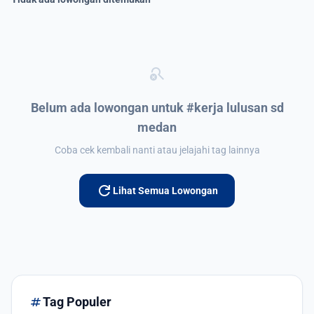
search_off
Belum ada lowongan untuk #kerja lulusan sd
medan
Coba cek kembali nanti atau jelajahi tag lainnya
refresh
Lihat Semua Lowongan
tag
Tag Populer