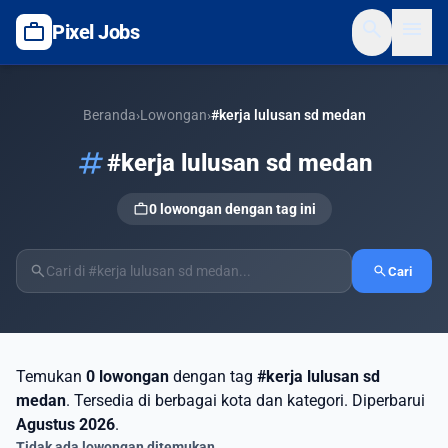
search
menu
work
Pixel Jobs
Beranda
›
Lowongan
›
#kerja lulusan sd medan
tag
#kerja lulusan sd medan
work
0 lowongan dengan tag ini
search
search
Cari
Temukan
0 lowongan
dengan tag
#kerja lulusan sd
medan
. Tersedia di berbagai kota dan kategori. Diperbarui
Agustus 2026
.
Tidak ada lowongan ditemukan