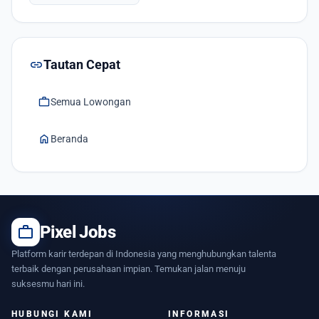
link
Tautan Cepat
work
Semua Lowongan
home
Beranda
work
Pixel Jobs
Platform karir terdepan di Indonesia yang menghubungkan talenta
terbaik dengan perusahaan impian. Temukan jalan menuju
suksesmu hari ini.
HUBUNGI KAMI
INFORMASI