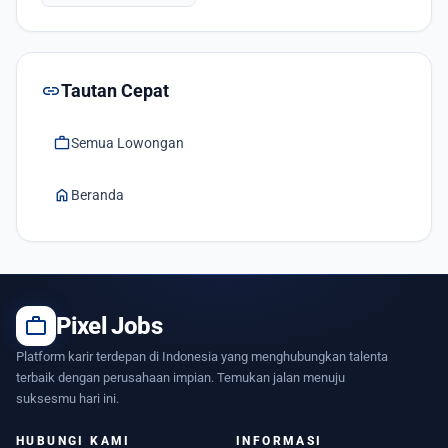
link
Tautan Cepat
work
Semua Lowongan
home
Beranda
work
Pixel Jobs
Platform karir terdepan di Indonesia yang menghubungkan talenta
terbaik dengan perusahaan impian. Temukan jalan menuju
suksesmu hari ini.
HUBUNGI KAMI
INFORMASI