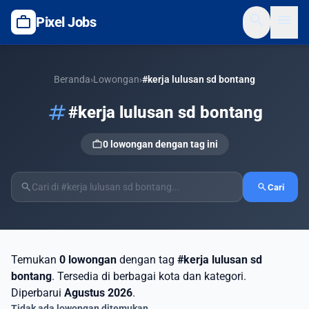
search
menu
work
Pixel Jobs
Beranda
›
Lowongan
›
#kerja lulusan sd bontang
tag
#kerja lulusan sd bontang
work
0 lowongan dengan tag ini
search
search
Cari
Temukan
0 lowongan
dengan tag
#kerja lulusan sd
bontang
. Tersedia di berbagai kota dan kategori.
Diperbarui
Agustus 2026
.
Tidak ada lowongan ditemukan