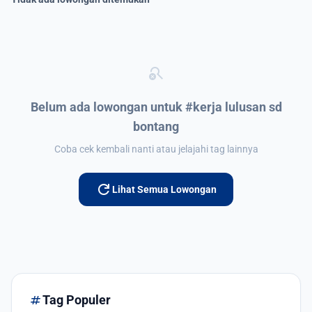
search_off
Belum ada lowongan untuk #kerja lulusan sd
bontang
Coba cek kembali nanti atau jelajahi tag lainnya
refresh
Lihat Semua Lowongan
tag
Tag Populer