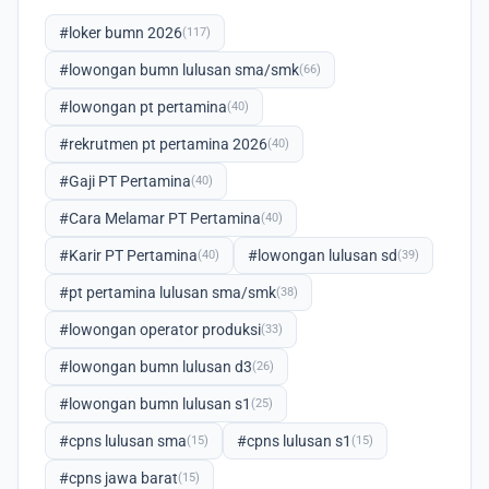
#loker bumn 2026
(117)
#lowongan bumn lulusan sma/smk
(66)
#lowongan pt pertamina
(40)
#rekrutmen pt pertamina 2026
(40)
#Gaji PT Pertamina
(40)
#Cara Melamar PT Pertamina
(40)
#Karir PT Pertamina
#lowongan lulusan sd
(40)
(39)
#pt pertamina lulusan sma/smk
(38)
#lowongan operator produksi
(33)
#lowongan bumn lulusan d3
(26)
#lowongan bumn lulusan s1
(25)
#cpns lulusan sma
#cpns lulusan s1
(15)
(15)
#cpns jawa barat
(15)