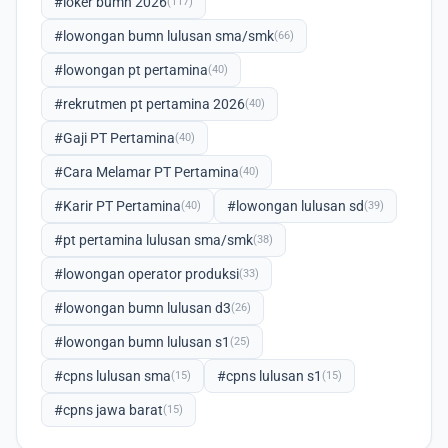
#loker bumn 2026
(117)
#lowongan bumn lulusan sma/smk
(66)
#lowongan pt pertamina
(40)
#rekrutmen pt pertamina 2026
(40)
#Gaji PT Pertamina
(40)
#Cara Melamar PT Pertamina
(40)
#Karir PT Pertamina
#lowongan lulusan sd
(40)
(39)
#pt pertamina lulusan sma/smk
(38)
#lowongan operator produksi
(33)
#lowongan bumn lulusan d3
(26)
#lowongan bumn lulusan s1
(25)
#cpns lulusan sma
#cpns lulusan s1
(15)
(15)
#cpns jawa barat
(15)