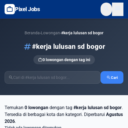
search
menu
work
Pixel Jobs
Beranda
›
Lowongan
›
#kerja lulusan sd bogor
tag
#kerja lulusan sd bogor
work
0 lowongan dengan tag ini
search
search
Cari
Temukan
0 lowongan
dengan tag
#kerja lulusan sd bogor
.
Tersedia di berbagai kota dan kategori. Diperbarui
Agustus
2026
.
Tidak ada lowongan ditemukan