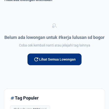
search_off
Belum ada lowongan untuk #kerja lulusan sd bogor
Coba cek kembali nanti atau jelajahi tag lainnya
refresh
Lihat Semua Lowongan
tag
Tag Populer