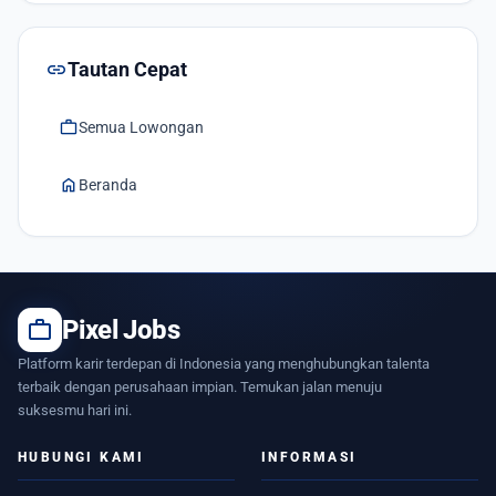
link
Tautan Cepat
work
Semua Lowongan
home
Beranda
work
Pixel Jobs
Platform karir terdepan di Indonesia yang menghubungkan talenta
terbaik dengan perusahaan impian. Temukan jalan menuju
suksesmu hari ini.
HUBUNGI KAMI
INFORMASI