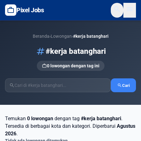
search
menu
work
Pixel Jobs
Beranda
›
Lowongan
›
#kerja batanghari
tag
#kerja batanghari
work
0 lowongan dengan tag ini
search
search
Cari
Temukan
0 lowongan
dengan tag
#kerja batanghari
.
Tersedia di berbagai kota dan kategori. Diperbarui
Agustus
2026
.
Tidak ada lowongan ditemukan