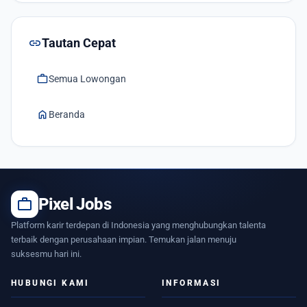
link
Tautan Cepat
work
Semua Lowongan
home
Beranda
work
Pixel Jobs
Platform karir terdepan di Indonesia yang menghubungkan talenta
terbaik dengan perusahaan impian. Temukan jalan menuju
suksesmu hari ini.
HUBUNGI KAMI
INFORMASI