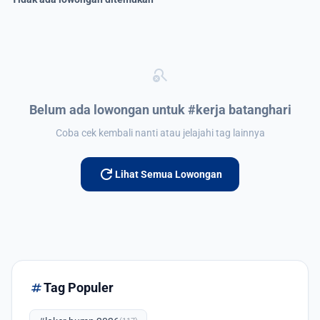
search_off
Belum ada lowongan untuk #kerja batanghari
Coba cek kembali nanti atau jelajahi tag lainnya
refresh
Lihat Semua Lowongan
tag
Tag Populer