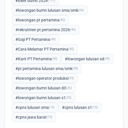
#loker bumn 2026
(117)
#lowongan bumn lulusan sma/smk
(66)
#lowongan pt pertamina
(40)
#rekrutmen pt pertamina 2026
(40)
#Gaji PT Pertamina
(40)
#Cara Melamar PT Pertamina
(40)
#Karir PT Pertamina
#lowongan lulusan sd
(40)
(39)
#pt pertamina lulusan sma/smk
(38)
#lowongan operator produksi
(33)
#lowongan bumn lulusan d3
(26)
#lowongan bumn lulusan s1
(25)
#cpns lulusan sma
#cpns lulusan s1
(15)
(15)
#cpns jawa barat
(15)