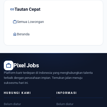
link
Tautan Cepat
work
Semua Lowongan
home
Beranda
work
Pixel Jobs
Platform karir terdepan di Indonesia yang menghubungkan talenta
terbaik dengan perusahaan impian. Temukan jalan menuju
suksesmu hari ini.
HUBUNGI KAMI
INFORMASI
Belum diatur
Belum diatur