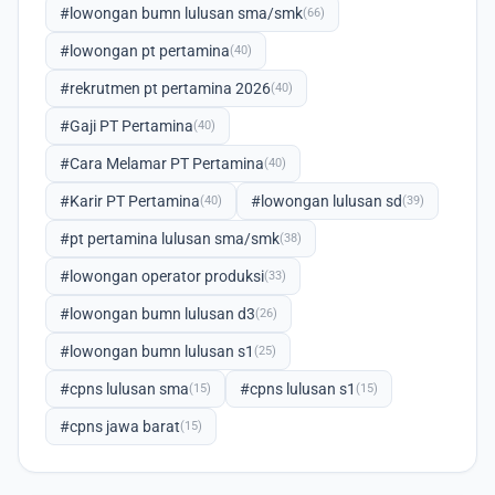
#lowongan bumn lulusan sma/smk
(66)
#lowongan pt pertamina
(40)
#rekrutmen pt pertamina 2026
(40)
#Gaji PT Pertamina
(40)
#Cara Melamar PT Pertamina
(40)
#Karir PT Pertamina
#lowongan lulusan sd
(40)
(39)
#pt pertamina lulusan sma/smk
(38)
#lowongan operator produksi
(33)
#lowongan bumn lulusan d3
(26)
#lowongan bumn lulusan s1
(25)
#cpns lulusan sma
#cpns lulusan s1
(15)
(15)
#cpns jawa barat
(15)