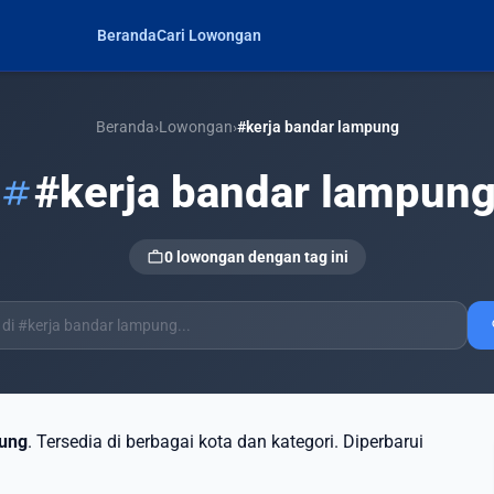
Beranda
Cari Lowongan
Beranda
›
Lowongan
›
#kerja bandar lampung
#kerja bandar lampun
tag
work
0 lowongan dengan tag ini
s
pung
. Tersedia di berbagai kota dan kategori. Diperbarui