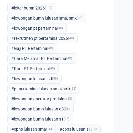
#loker bumn 2026
(117)
#lowongan bumn lulusan sma/smk
(66)
#lowongan pt pertamina
(40)
#rekrutmen pt pertamina 2026
(40)
#Gaji PT Pertamina
(40)
#Cara Melamar PT Pertamina
(40)
#Karir PT Pertamina
(40)
#lowongan lulusan sd
(39)
#pt pertamina lulusan sma/smk
(38)
#lowongan operator produksi
(33)
#lowongan bumn lulusan d3
(26)
#lowongan bumn lulusan s1
(25)
#cpns lulusan sma
#cpns lulusan s1
(15)
(15)