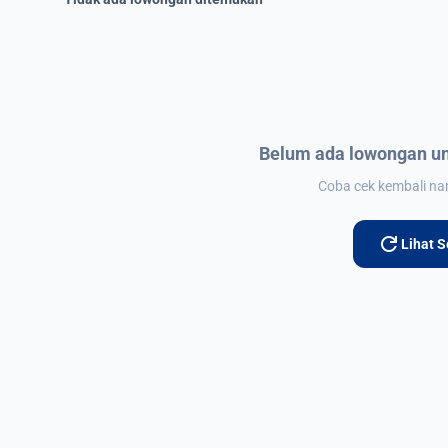
Belum ada lowongan un
Coba cek kembali nant
refresh
Lihat 