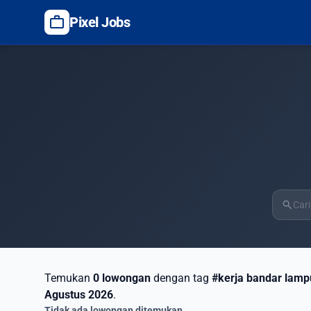
work
Pixel Jobs
search
Temukan
0 lowongan
dengan tag
#kerja bandar lam
Agustus 2026
.
Tidak ada lowongan ditemukan