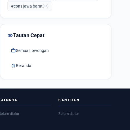
#cpns jawa barat
(15)
link
Tautan Cepat
work
Semua Lowongan
home
Beranda
LAINNYA
BANTUAN
Belum diatur
Belum diatur