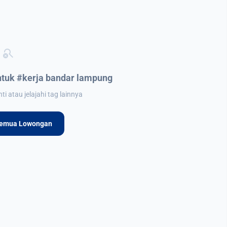
search_off
tuk #kerja bandar lampung
i atau jelajahi tag lainnya
Semua Lowongan