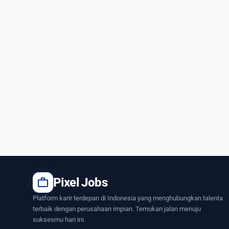
work
Pixel Jobs
Platform karir terdepan di Indonesia yang menghubungkan talenta
terbaik dengan perusahaan impian. Temukan jalan menuju
suksesmu hari ini.