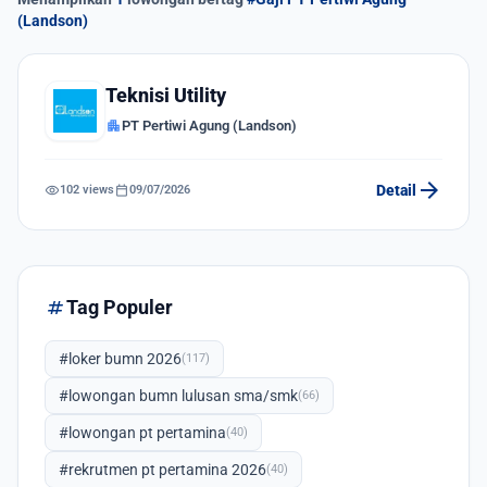
(Landson)
Teknisi Utility
apartment
PT Pertiwi Agung (Landson)
arrow_forward
visibility
calendar_today
Detail
102 views
09/07/2026
tag
Tag Populer
#loker bumn 2026
(117)
#lowongan bumn lulusan sma/smk
(66)
#lowongan pt pertamina
(40)
#rekrutmen pt pertamina 2026
(40)