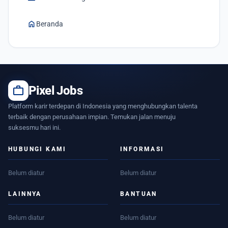
home
Beranda
work
Pixel Jobs
Platform karir terdepan di Indonesia yang menghubungkan talenta
terbaik dengan perusahaan impian. Temukan jalan menuju
suksesmu hari ini.
HUBUNGI KAMI
INFORMASI
Belum diatur
Belum diatur
LAINNYA
BANTUAN
Belum diatur
Belum diatur