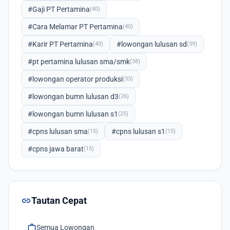
#Gaji PT Pertamina
(40)
#Cara Melamar PT Pertamina
(40)
#Karir PT Pertamina
#lowongan lulusan sd
(40)
(39)
#pt pertamina lulusan sma/smk
(38)
#lowongan operator produksi
(33)
#lowongan bumn lulusan d3
(26)
#lowongan bumn lulusan s1
(25)
#cpns lulusan sma
#cpns lulusan s1
(15)
(15)
#cpns jawa barat
(15)
link
Tautan Cepat
work
Semua Lowongan