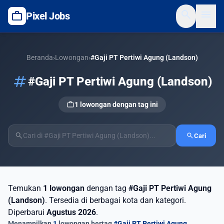
search
menu
work
Pixel Jobs
Beranda
›
Lowongan
›
#Gaji PT Pertiwi Agung (Landson)
tag
#Gaji PT Pertiwi Agung (Landson)
work
1 lowongan dengan tag ini
search
search
Cari
Temukan
1 lowongan
dengan tag
#Gaji PT Pertiwi Agung
(Landson)
. Tersedia di berbagai kota dan kategori.
Diperbarui
Agustus 2026
.
Menampilkan
1
lowongan bertag
#Gaji PT Pertiwi Agung