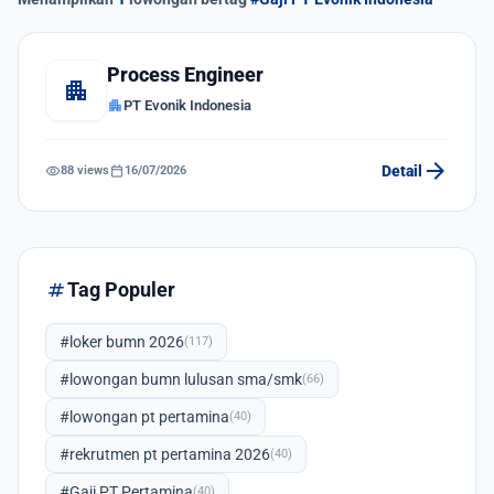
Process Engineer
apartment
apartment
PT Evonik Indonesia
arrow_forward
visibility
calendar_today
Detail
88 views
16/07/2026
tag
Tag Populer
#loker bumn 2026
(117)
#lowongan bumn lulusan sma/smk
(66)
#lowongan pt pertamina
(40)
#rekrutmen pt pertamina 2026
(40)
#Gaji PT Pertamina
(40)