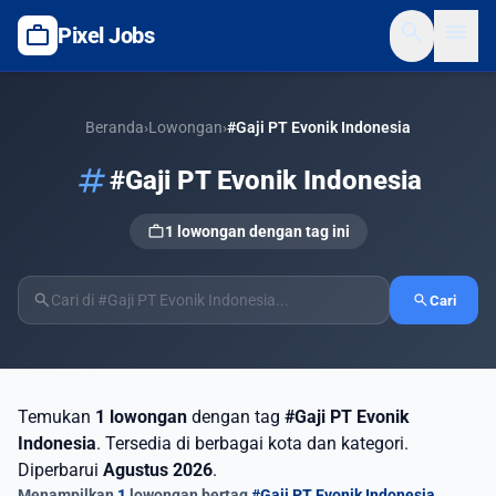
search
menu
work
Pixel Jobs
Beranda
›
Lowongan
›
#Gaji PT Evonik Indonesia
tag
#Gaji PT Evonik Indonesia
work
1 lowongan dengan tag ini
search
search
Cari
Temukan
1 lowongan
dengan tag
#Gaji PT Evonik
Indonesia
. Tersedia di berbagai kota dan kategori.
Diperbarui
Agustus 2026
.
Menampilkan
1
lowongan bertag
#Gaji PT Evonik Indonesia