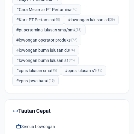
#Cara Melamar PT Pertamina
(40)
#Karir PT Pertamina
#lowongan lulusan sd
(40)
(39)
#pt pertamina lulusan sma/smk
(38)
#lowongan operator produksi
(33)
#lowongan bumn lulusan d3
(26)
#lowongan bumn lulusan s1
(25)
#cpns lulusan sma
#cpns lulusan s1
(15)
(15)
#cpns jawa barat
(15)
link
Tautan Cepat
work
Semua Lowongan