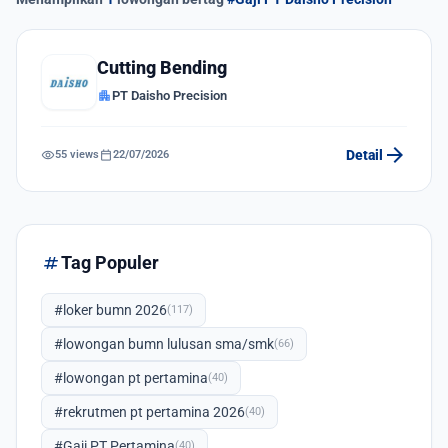
Cutting Bending
apartment
PT Daisho Precision
arrow_forward
visibility
calendar_today
Detail
55 views
22/07/2026
tag
Tag Populer
#loker bumn 2026
(117)
#lowongan bumn lulusan sma/smk
(66)
#lowongan pt pertamina
(40)
#rekrutmen pt pertamina 2026
(40)
#Gaji PT Pertamina
(40)