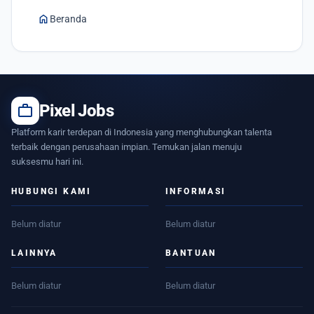
home
Beranda
work
Pixel Jobs
Platform karir terdepan di Indonesia yang menghubungkan talenta
terbaik dengan perusahaan impian. Temukan jalan menuju
suksesmu hari ini.
HUBUNGI KAMI
INFORMASI
Belum diatur
Belum diatur
LAINNYA
BANTUAN
Belum diatur
Belum diatur