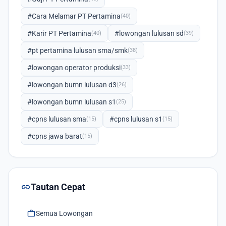
#Cara Melamar PT Pertamina
(40)
#Karir PT Pertamina
#lowongan lulusan sd
(40)
(39)
#pt pertamina lulusan sma/smk
(38)
#lowongan operator produksi
(33)
#lowongan bumn lulusan d3
(26)
#lowongan bumn lulusan s1
(25)
#cpns lulusan sma
#cpns lulusan s1
(15)
(15)
#cpns jawa barat
(15)
link
Tautan Cepat
work
Semua Lowongan