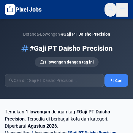
search
menu
work
Pixel Jobs
Beranda
›
Lowongan
›
#Gaji PT Daisho Precision
tag
#Gaji PT Daisho Precision
work
1 lowongan dengan tag ini
search
search
Cari
Temukan
1 lowongan
dengan tag
#Gaji PT Daisho
Precision
. Tersedia di berbagai kota dan kategori.
Diperbarui
Agustus 2026
.
Menampilkan
1
lowongan bertag
#Gaji PT Daisho Precision