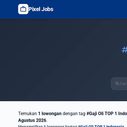
work
Pixel Jobs
ta
search
Temukan
1 lowongan
dengan tag
#Gaji Oli TOP 1 Ind
Agustus 2026
.
Menampilkan
1
lowongan bertag
#Gaji Oli TOP 1 Indonesia