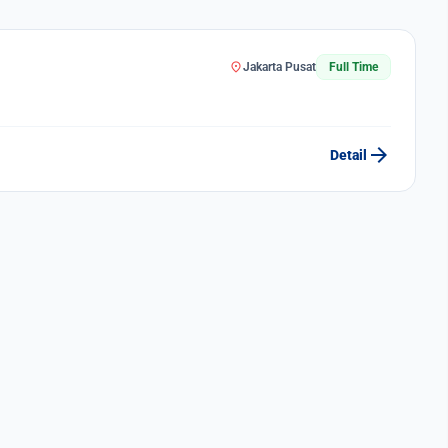
location_on
Jakarta Pusat
Full Time
arrow_forward
Detail