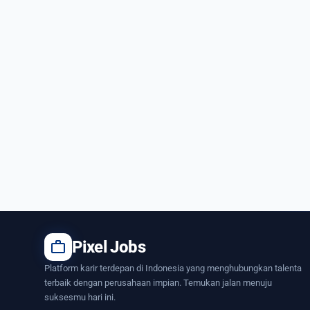
work
Pixel Jobs
Platform karir terdepan di Indonesia yang menghubungkan talenta
terbaik dengan perusahaan impian. Temukan jalan menuju
suksesmu hari ini.