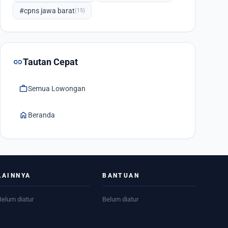
#cpns jawa barat
(15)
link
Tautan Cepat
work
Semua Lowongan
home
Beranda
LAINNYA
BANTUAN
Belum diatur
Belum diatur