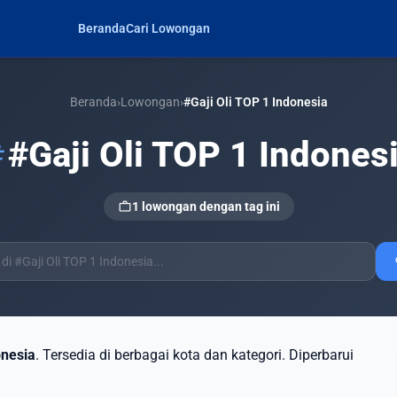
Beranda
Cari Lowongan
Beranda
›
Lowongan
›
#Gaji Oli TOP 1 Indonesia
#Gaji Oli TOP 1 Indones
g
work
1 lowongan dengan tag ini
s
onesia
. Tersedia di berbagai kota dan kategori. Diperbarui