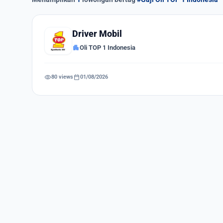
Driver Mobil
apartment
Oli TOP 1 Indonesia
visibility
calendar_today
80 views
01/08/2026