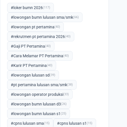
#loker bumn 2026
(117)
#lowongan bumn lulusan sma/smk
(66)
#lowongan pt pertamina
(40)
#rekrutmen pt pertamina 2026
(40)
#Gaji PT Pertamina
(40)
#Cara Melamar PT Pertamina
(40)
#Karir PT Pertamina
(40)
#lowongan lulusan sd
(39)
#pt pertamina lulusan sma/smk
(38)
#lowongan operator produksi
(33)
#lowongan bumn lulusan d3
(26)
#lowongan bumn lulusan s1
(25)
#cpns lulusan sma
#cpns lulusan s1
(15)
(15)