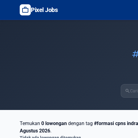
work
Pixel Jobs
ta
search
Temukan
0 lowongan
dengan tag
#formasi cpns ind
Agustus 2026
.
Tidak ada lowongan ditemukan