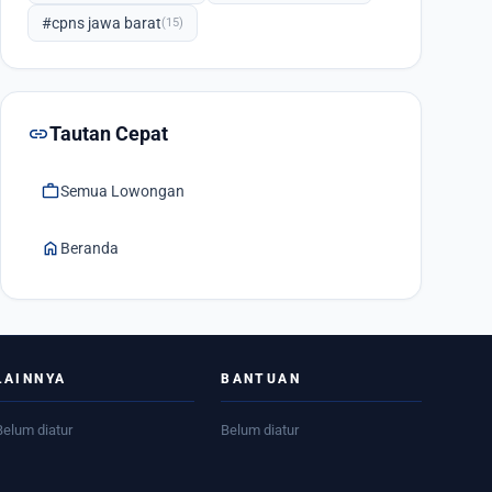
#cpns jawa barat
(15)
link
Tautan Cepat
work
Semua Lowongan
home
Beranda
LAINNYA
BANTUAN
Belum diatur
Belum diatur