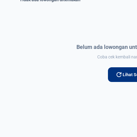
Belum ada lowongan unt
Coba cek kembali nant
refresh
Lihat 