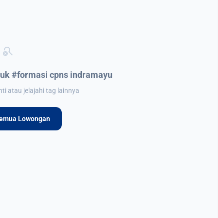
search_off
uk #formasi cpns indramayu
i atau jelajahi tag lainnya
Semua Lowongan