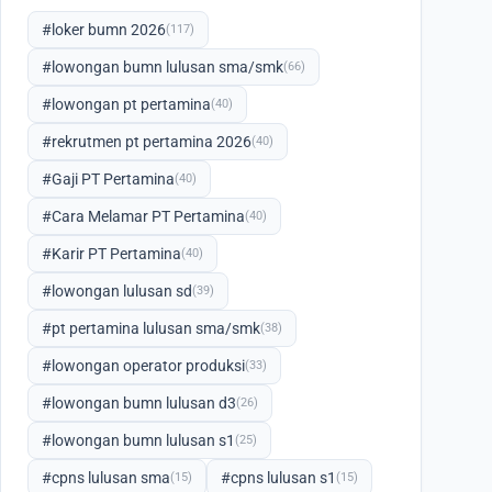
#loker bumn 2026
(117)
#lowongan bumn lulusan sma/smk
(66)
#lowongan pt pertamina
(40)
#rekrutmen pt pertamina 2026
(40)
#Gaji PT Pertamina
(40)
#Cara Melamar PT Pertamina
(40)
#Karir PT Pertamina
(40)
#lowongan lulusan sd
(39)
#pt pertamina lulusan sma/smk
(38)
#lowongan operator produksi
(33)
#lowongan bumn lulusan d3
(26)
#lowongan bumn lulusan s1
(25)
#cpns lulusan sma
#cpns lulusan s1
(15)
(15)