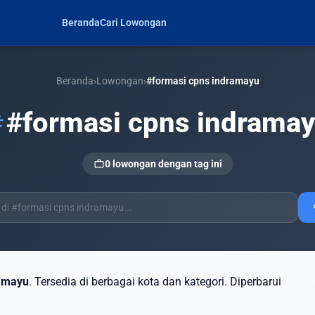
Beranda
Cari Lowongan
Beranda
›
Lowongan
›
#formasi cpns indramayu
#formasi cpns indrama
g
work
0 lowongan dengan tag ini
s
ramayu
. Tersedia di berbagai kota dan kategori. Diperbarui