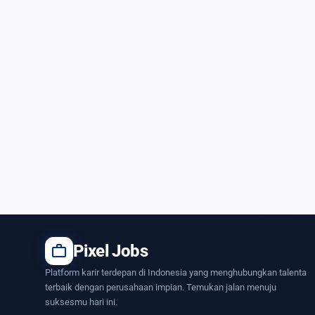
work
Pixel Jobs
Platform karir terdepan di Indonesia yang menghubungkan talenta
terbaik dengan perusahaan impian. Temukan jalan menuju
suksesmu hari ini.