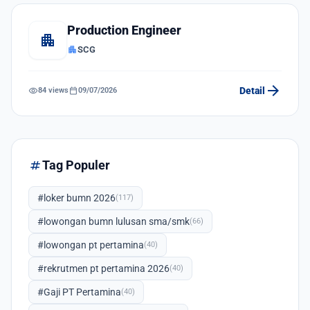
Production Engineer
apartment
apartment
SCG
arrow_forward
visibility
calendar_today
Detail
84 views
09/07/2026
tag
Tag Populer
#loker bumn 2026
(117)
#lowongan bumn lulusan sma/smk
(66)
#lowongan pt pertamina
(40)
#rekrutmen pt pertamina 2026
(40)
#Gaji PT Pertamina
(40)