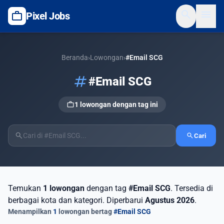
search
menu
work
Pixel Jobs
Beranda
›
Lowongan
›
#Email SCG
tag
#Email SCG
work
1 lowongan dengan tag ini
search
search
Cari
Temukan
1 lowongan
dengan tag
#Email SCG
. Tersedia di
berbagai kota dan kategori. Diperbarui
Agustus 2026
.
Menampilkan
1
lowongan bertag
#Email SCG