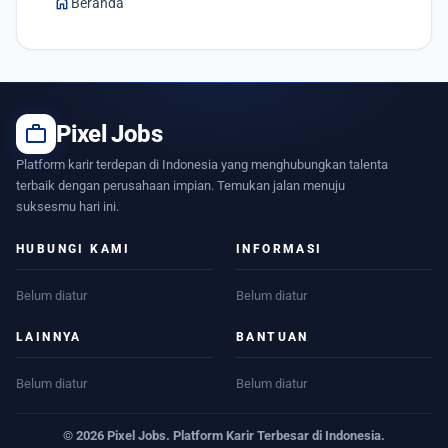
home
Beranda
work
Pixel Jobs
Platform karir terdepan di Indonesia yang menghubungkan talenta
terbaik dengan perusahaan impian. Temukan jalan menuju
suksesmu hari ini.
HUBUNGI KAMI
INFORMASI
Belum diatur
Belum diatur
LAINNYA
BANTUAN
Belum diatur
Belum diatur
© 2026 Pixel Jobs. Platform Karir Terbesar di Indonesia.