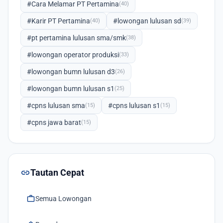
#Cara Melamar PT Pertamina
(40)
#Karir PT Pertamina
#lowongan lulusan sd
(40)
(39)
#pt pertamina lulusan sma/smk
(38)
#lowongan operator produksi
(33)
#lowongan bumn lulusan d3
(26)
#lowongan bumn lulusan s1
(25)
#cpns lulusan sma
#cpns lulusan s1
(15)
(15)
#cpns jawa barat
(15)
link
Tautan Cepat
work
Semua Lowongan