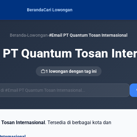
Beranda
Cari Lowongan
Beranda
›
Lowongan
›
#Email PT Quantum Tosan Internasional
 PT Quantum Tosan Inter
work
1 lowongan dengan tag ini
s
Tosan Internasional
. Tersedia di berbagai kota dan
Internasional