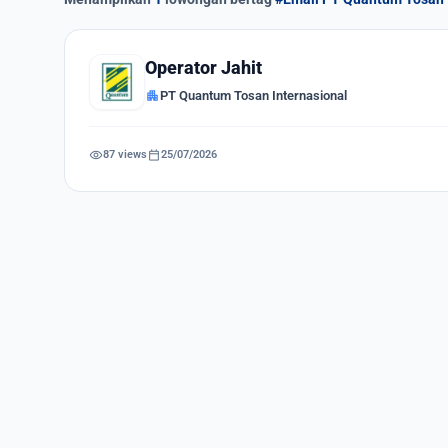
Operator Jahit
apartment
PT Quantum Tosan Internasional
visibility
calendar_today
87 views
25/07/2026