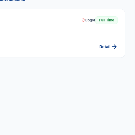
location_on
Bogor
Full Time
arrow_forward
Detail