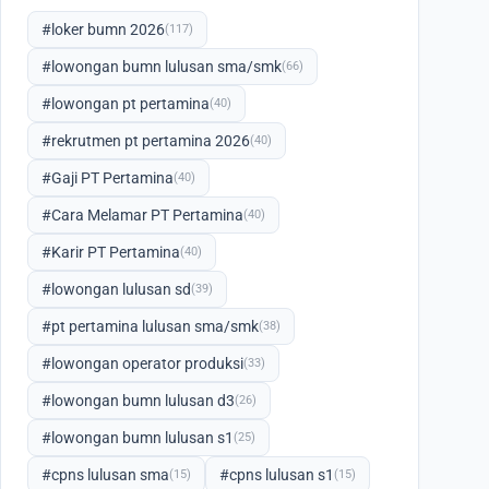
#loker bumn 2026
(117)
#lowongan bumn lulusan sma/smk
(66)
#lowongan pt pertamina
(40)
#rekrutmen pt pertamina 2026
(40)
#Gaji PT Pertamina
(40)
#Cara Melamar PT Pertamina
(40)
#Karir PT Pertamina
(40)
#lowongan lulusan sd
(39)
#pt pertamina lulusan sma/smk
(38)
#lowongan operator produksi
(33)
#lowongan bumn lulusan d3
(26)
#lowongan bumn lulusan s1
(25)
#cpns lulusan sma
#cpns lulusan s1
(15)
(15)