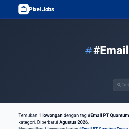
work
Pixel Jobs
#Email
tag
search
Temukan
1 lowongan
dengan tag
#Email PT Quantum 
kategori. Diperbarui
Agustus 2026
.
Menampilkan
1
lowongan bertag
#Email PT Quantum Tosan 