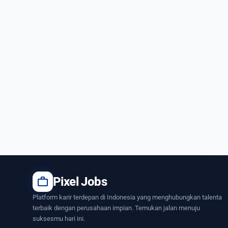
work
Pixel Jobs
Platform karir terdepan di Indonesia yang menghubungkan talenta
terbaik dengan perusahaan impian. Temukan jalan menuju
suksesmu hari ini.