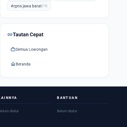
#cpns jawa barat
(15)
link
Tautan Cepat
work
Semua Lowongan
home
Beranda
LAINNYA
BANTUAN
Belum diatur
Belum diatur