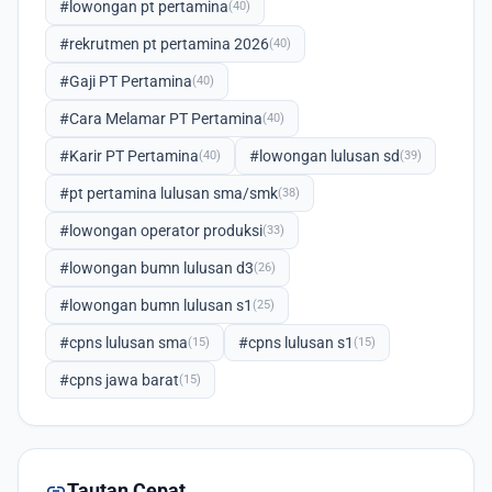
#lowongan pt pertamina
(40)
#rekrutmen pt pertamina 2026
(40)
#Gaji PT Pertamina
(40)
#Cara Melamar PT Pertamina
(40)
#Karir PT Pertamina
#lowongan lulusan sd
(40)
(39)
#pt pertamina lulusan sma/smk
(38)
#lowongan operator produksi
(33)
#lowongan bumn lulusan d3
(26)
#lowongan bumn lulusan s1
(25)
#cpns lulusan sma
#cpns lulusan s1
(15)
(15)
#cpns jawa barat
(15)
link
Tautan Cepat