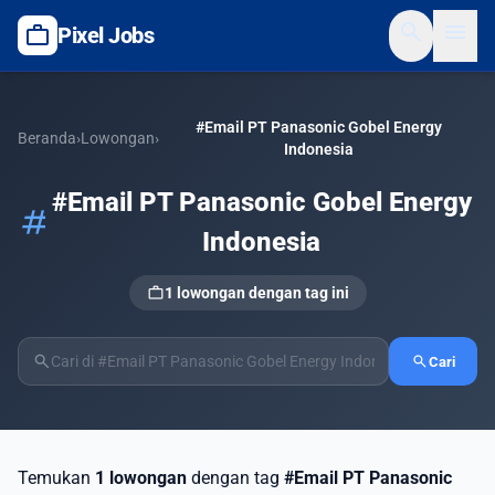
search
menu
work
Pixel Jobs
#Email PT Panasonic Gobel Energy
Beranda
›
Lowongan
›
Indonesia
#Email PT Panasonic Gobel Energy
tag
Indonesia
work
1 lowongan dengan tag ini
search
search
Cari
Temukan
1 lowongan
dengan tag
#Email PT Panasonic