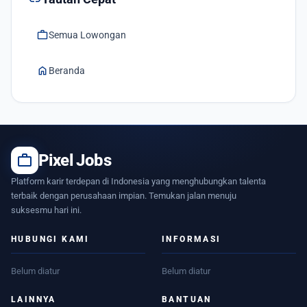
work
Semua Lowongan
home
Beranda
work
Pixel Jobs
Platform karir terdepan di Indonesia yang menghubungkan talenta
terbaik dengan perusahaan impian. Temukan jalan menuju
suksesmu hari ini.
HUBUNGI KAMI
INFORMASI
Belum diatur
Belum diatur
LAINNYA
BANTUAN