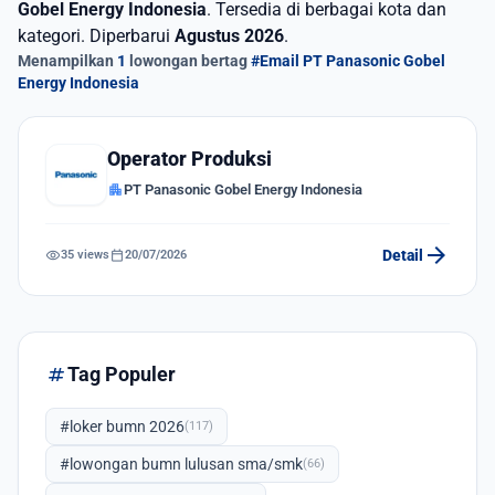
Gobel Energy Indonesia
. Tersedia di berbagai kota dan
kategori. Diperbarui
Agustus 2026
.
Menampilkan
1
lowongan bertag
#Email PT Panasonic Gobel
Energy Indonesia
Operator Produksi
apartment
PT Panasonic Gobel Energy Indonesia
arrow_forward
visibility
calendar_today
Detail
35 views
20/07/2026
tag
Tag Populer
#loker bumn 2026
(117)
#lowongan bumn lulusan sma/smk
(66)