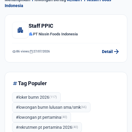
Indonesia
Staff PPIC
apartment
apartment
PT Nissin Foods Indonesia
arrow_forward
visibility
calendar_today
Detail
86 views
27/07/2026
tag
Tag Populer
#loker bumn 2026
(117)
#lowongan bumn lulusan sma/smk
(66)
#lowongan pt pertamina
(40)
#rekrutmen pt pertamina 2026
(40)