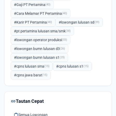
#Gaji PT Pertamina
(40)
#Cara Melamar PT Pertamina
(40)
#Karir PT Pertamina
#lowongan lulusan sd
(40)
(39)
#pt pertamina lulusan sma/smk
(38)
#lowongan operator produksi
(33)
#lowongan bumn lulusan d3
(26)
#lowongan bumn lulusan s1
(25)
#cpns lulusan sma
#cpns lulusan s1
(15)
(15)
#cpns jawa barat
(15)
link
Tautan Cepat
work
Semua Lowongan