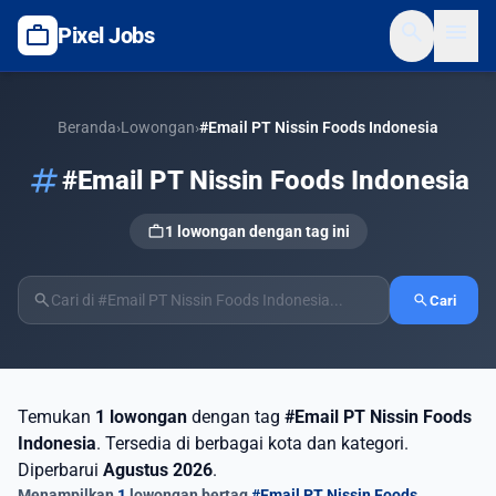
search
menu
work
Pixel Jobs
Beranda
›
Lowongan
›
#Email PT Nissin Foods Indonesia
tag
#Email PT Nissin Foods Indonesia
work
1 lowongan dengan tag ini
search
search
Cari
Temukan
1 lowongan
dengan tag
#Email PT Nissin Foods
Indonesia
. Tersedia di berbagai kota dan kategori.
Diperbarui
Agustus 2026
.
Menampilkan
1
lowongan bertag
#Email PT Nissin Foods