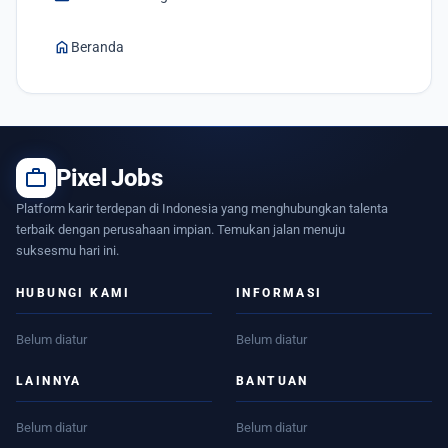
home
Beranda
work
Pixel Jobs
Platform karir terdepan di Indonesia yang menghubungkan talenta
terbaik dengan perusahaan impian. Temukan jalan menuju
suksesmu hari ini.
HUBUNGI KAMI
INFORMASI
Belum diatur
Belum diatur
LAINNYA
BANTUAN
Belum diatur
Belum diatur