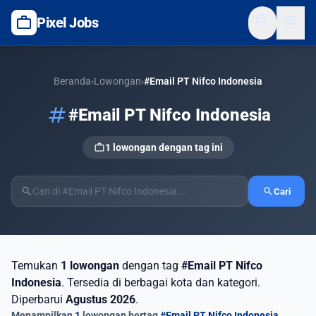
search
menu
work
Pixel Jobs
Beranda
›
Lowongan
›
#Email PT Nifco Indonesia
tag
#Email PT Nifco Indonesia
work
1 lowongan dengan tag ini
search
search
Cari
Temukan
1 lowongan
dengan tag
#Email PT Nifco
Indonesia
. Tersedia di berbagai kota dan kategori.
Diperbarui
Agustus 2026
.
Menampilkan
1
lowongan bertag
#Email PT Nifco Indonesia