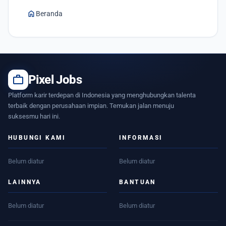
home
Beranda
work
Pixel Jobs
Platform karir terdepan di Indonesia yang menghubungkan talenta
terbaik dengan perusahaan impian. Temukan jalan menuju
suksesmu hari ini.
HUBUNGI KAMI
INFORMASI
Belum diatur
Belum diatur
LAINNYA
BANTUAN
Belum diatur
Belum diatur