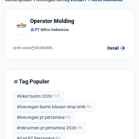
Operator Molding
apartment
PT Nifco Indonesia
arrow_forward
visibility
calendar_today
Detail
85 views
02/08/2026
tag
Tag Populer
#loker bumn 2026
(117)
#lowongan bumn lulusan sma/smk
(66)
#lowongan pt pertamina
(40)
#rekrutmen pt pertamina 2026
(40)
#Gaji PT Pertamina
(40)