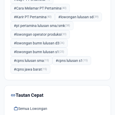
#Cara Melamar PT Pertamina
(40)
#Karir PT Pertamina
#lowongan lulusan sd
(40)
(39)
#pt pertamina lulusan sma/smk
(38)
#lowongan operator produksi
(33)
#lowongan bumn lulusan d3
(26)
#lowongan bumn lulusan s1
(25)
#cpns lulusan sma
#cpns lulusan s1
(15)
(15)
#cpns jawa barat
(15)
link
Tautan Cepat
work
Semua Lowongan