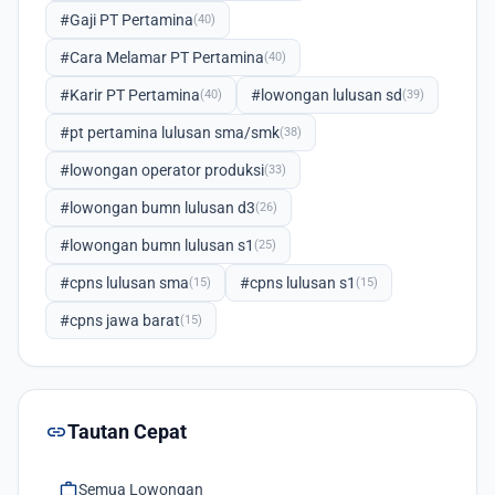
#Gaji PT Pertamina
(40)
#Cara Melamar PT Pertamina
(40)
#Karir PT Pertamina
#lowongan lulusan sd
(40)
(39)
#pt pertamina lulusan sma/smk
(38)
#lowongan operator produksi
(33)
#lowongan bumn lulusan d3
(26)
#lowongan bumn lulusan s1
(25)
#cpns lulusan sma
#cpns lulusan s1
(15)
(15)
#cpns jawa barat
(15)
link
Tautan Cepat
work
Semua Lowongan