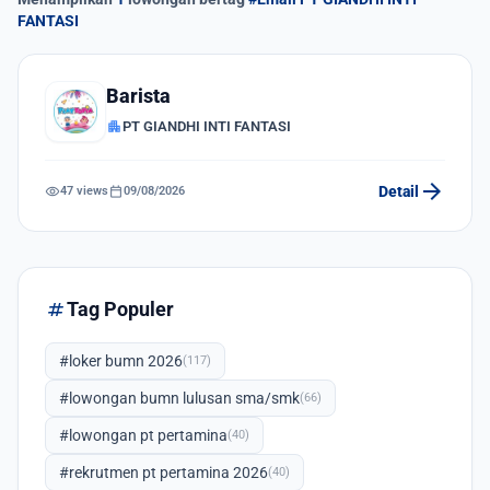
FANTASI
Barista
apartment
PT GIANDHI INTI FANTASI
arrow_forward
visibility
calendar_today
Detail
47 views
09/08/2026
tag
Tag Populer
#loker bumn 2026
(117)
#lowongan bumn lulusan sma/smk
(66)
#lowongan pt pertamina
(40)
#rekrutmen pt pertamina 2026
(40)