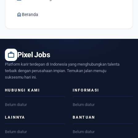
home
Beranda
work
Pixel Jobs
Platform karir terdepan di Indonesia yang menghubungkan talenta
terbaik dengan perusahaan impian. Temukan jalan menuju
suksesmu hari ini.
HUBUNGI KAMI
INFORMASI
Belum diatur
Belum diatur
LAINNYA
BANTUAN
Belum diatur
Belum diatur