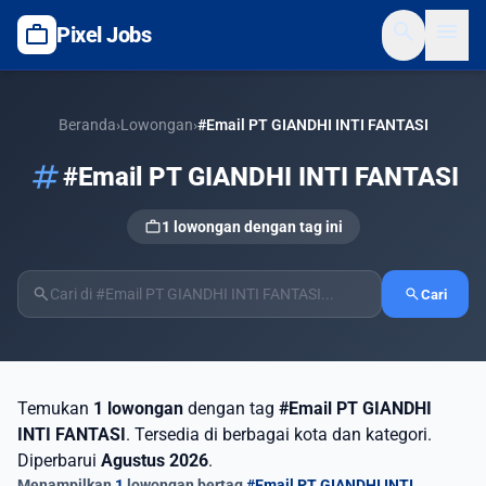
search
menu
work
Pixel Jobs
Beranda
›
Lowongan
›
#Email PT GIANDHI INTI FANTASI
tag
#Email PT GIANDHI INTI FANTASI
work
1 lowongan dengan tag ini
search
search
Cari
Temukan
1 lowongan
dengan tag
#Email PT GIANDHI
INTI FANTASI
. Tersedia di berbagai kota dan kategori.
Diperbarui
Agustus 2026
.
Menampilkan
1
lowongan bertag
#Email PT GIANDHI INTI