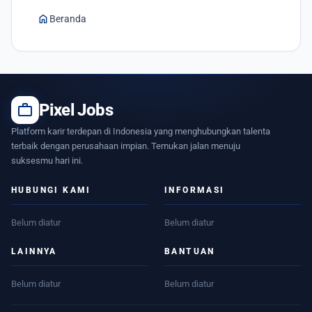
home
Beranda
work
Pixel Jobs
Platform karir terdepan di Indonesia yang menghubungkan talenta
terbaik dengan perusahaan impian. Temukan jalan menuju
suksesmu hari ini.
HUBUNGI KAMI
INFORMASI
Belum diatur
Belum diatur
LAINNYA
BANTUAN
Belum diatur
Belum diatur