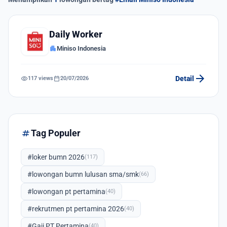
Daily Worker
apartment
Miniso Indonesia
arrow_forward
visibility
calendar_today
Detail
117 views
20/07/2026
tag
Tag Populer
#loker bumn 2026
(117)
#lowongan bumn lulusan sma/smk
(66)
#lowongan pt pertamina
(40)
#rekrutmen pt pertamina 2026
(40)
#Gaji PT Pertamina
(40)