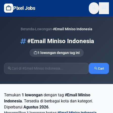
search
menu
work
Pixel Jobs
Beranda
›
Lowongan
›
#Email Miniso Indonesia
tag
#Email Miniso Indonesia
work
1 lowongan dengan tag ini
search
search
Cari
Temukan
1 lowongan
dengan tag
#Email Miniso
Indonesia
. Tersedia di berbagai kota dan kategori.
Diperbarui
Agustus 2026
.
Menampilkan
1
lowongan bertag
#Email Miniso Indonesia