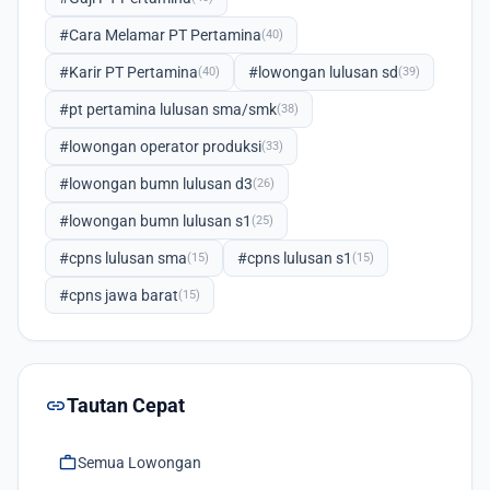
#Cara Melamar PT Pertamina
(40)
#Karir PT Pertamina
#lowongan lulusan sd
(40)
(39)
#pt pertamina lulusan sma/smk
(38)
#lowongan operator produksi
(33)
#lowongan bumn lulusan d3
(26)
#lowongan bumn lulusan s1
(25)
#cpns lulusan sma
#cpns lulusan s1
(15)
(15)
#cpns jawa barat
(15)
link
Tautan Cepat
work
Semua Lowongan