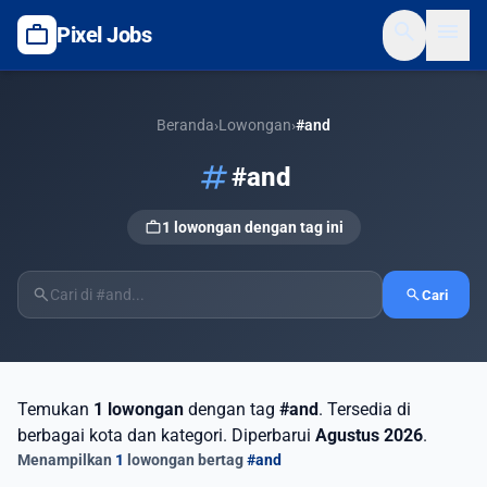
search
menu
work
Pixel Jobs
Beranda
›
Lowongan
›
#and
tag
#and
work
1 lowongan dengan tag ini
search
search
Cari
Temukan
1 lowongan
dengan tag
#and
. Tersedia di
berbagai kota dan kategori. Diperbarui
Agustus 2026
.
Menampilkan
1
lowongan bertag
#and