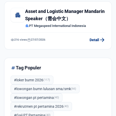
Asset and Logistic Manager Mandarin
apartment
Speaker（需会中文）
apartment
PT Megaspeed International Indonesia
arrow_forward
visibility
calendar_today
Detail
216 views
27/07/2026
tag
Tag Populer
#loker bumn 2026
(117)
#lowongan bumn lulusan sma/smk
(66)
#lowongan pt pertamina
(40)
#rekrutmen pt pertamina 2026
(40)
#Gaji PT Pertamina
(40)