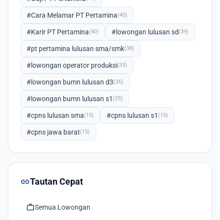
#Cara Melamar PT Pertamina
(40)
#Karir PT Pertamina
#lowongan lulusan sd
(40)
(39)
#pt pertamina lulusan sma/smk
(38)
#lowongan operator produksi
(33)
#lowongan bumn lulusan d3
(26)
#lowongan bumn lulusan s1
(25)
#cpns lulusan sma
#cpns lulusan s1
(15)
(15)
#cpns jawa barat
(15)
link
Tautan Cepat
work
Semua Lowongan