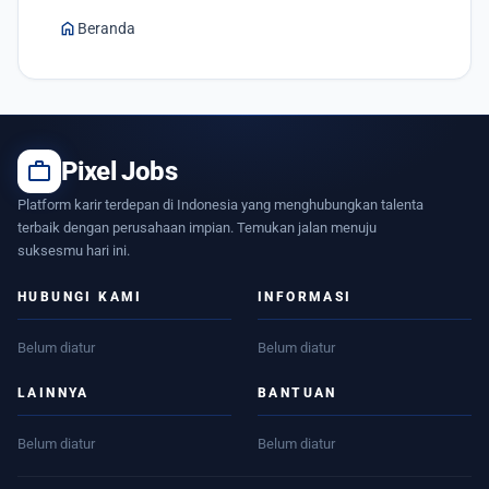
home
Beranda
work
Pixel Jobs
Platform karir terdepan di Indonesia yang menghubungkan talenta
terbaik dengan perusahaan impian. Temukan jalan menuju
suksesmu hari ini.
HUBUNGI KAMI
INFORMASI
Belum diatur
Belum diatur
LAINNYA
BANTUAN
Belum diatur
Belum diatur