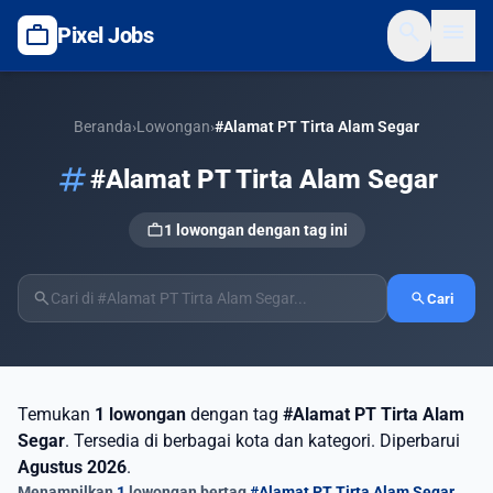
search
menu
work
Pixel Jobs
Beranda
›
Lowongan
›
#Alamat PT Tirta Alam Segar
tag
#Alamat PT Tirta Alam Segar
work
1 lowongan dengan tag ini
search
search
Cari
Temukan
1 lowongan
dengan tag
#Alamat PT Tirta Alam
Segar
. Tersedia di berbagai kota dan kategori. Diperbarui
Agustus 2026
.
Menampilkan
1
lowongan bertag
#Alamat PT Tirta Alam Segar