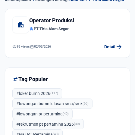
Operator Produksi
apartment
apartment
PT Tirta Alam Segar
arrow_forward
visibility
calendar_today
Detail
98 views
02/08/2026
tag
Tag Populer
#loker bumn 2026
(117)
#lowongan bumn lulusan sma/smk
(66)
#lowongan pt pertamina
(40)
#rekrutmen pt pertamina 2026
(40)
#Gaji PT Pertamina
(40)