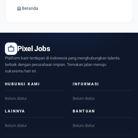
home
Beranda
work
Pixel Jobs
Platform karir terdepan di Indonesia yang menghubungkan talenta
terbaik dengan perusahaan impian. Temukan jalan menuju
suksesmu hari ini.
HUBUNGI KAMI
INFORMASI
Belum diatur
Belum diatur
LAINNYA
BANTUAN
Belum diatur
Belum diatur