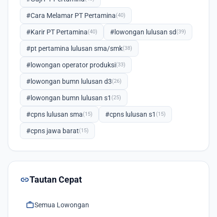
#Cara Melamar PT Pertamina
(40)
#Karir PT Pertamina
#lowongan lulusan sd
(40)
(39)
#pt pertamina lulusan sma/smk
(38)
#lowongan operator produksi
(33)
#lowongan bumn lulusan d3
(26)
#lowongan bumn lulusan s1
(25)
#cpns lulusan sma
#cpns lulusan s1
(15)
(15)
#cpns jawa barat
(15)
link
Tautan Cepat
work
Semua Lowongan