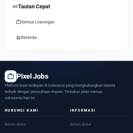
link
Tautan Cepat
work
Semua Lowongan
home
Beranda
work
Pixel Jobs
Platform karir terdepan di Indonesia yang menghubungkan talenta
terbaik dengan perusahaan impian. Temukan jalan menuju
suksesmu hari ini.
HUBUNGI KAMI
INFORMASI
Belum diatur
Belum diatur