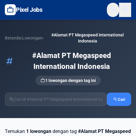
search
menu
work
Pixel Jobs
#Alamat PT Megaspeed International
Beranda
›
Lowongan
›
Indonesia
#Alamat PT Megaspeed
tag
International Indonesia
work
1 lowongan dengan tag ini
search
search
Cari
Temukan
1 lowongan
dengan tag
#Alamat PT Megaspeed