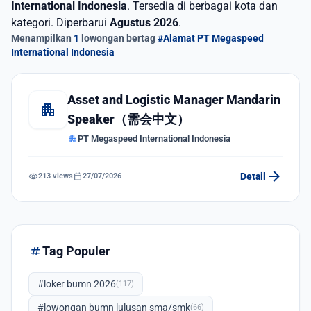
International Indonesia
. Tersedia di berbagai kota dan
kategori. Diperbarui
Agustus 2026
.
Menampilkan
1
lowongan bertag
#Alamat PT Megaspeed
International Indonesia
Asset and Logistic Manager Mandarin
apartment
Speaker（需会中文）
apartment
PT Megaspeed International Indonesia
arrow_forward
visibility
calendar_today
Detail
213 views
27/07/2026
tag
Tag Populer
#loker bumn 2026
(117)
#lowongan bumn lulusan sma/smk
(66)