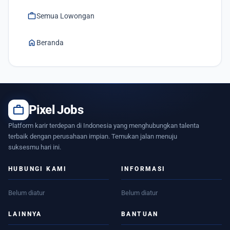
work
Semua Lowongan
home
Beranda
work
Pixel Jobs
Platform karir terdepan di Indonesia yang menghubungkan talenta
terbaik dengan perusahaan impian. Temukan jalan menuju
suksesmu hari ini.
HUBUNGI KAMI
INFORMASI
Belum diatur
Belum diatur
LAINNYA
BANTUAN