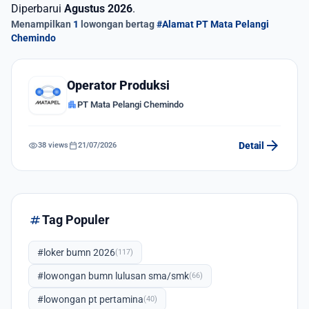
Diperbarui
Agustus 2026
.
Menampilkan
1
lowongan bertag
#Alamat PT Mata Pelangi
Chemindo
Operator Produksi
apartment
PT Mata Pelangi Chemindo
arrow_forward
visibility
calendar_today
Detail
38 views
21/07/2026
tag
Tag Populer
#loker bumn 2026
(117)
#lowongan bumn lulusan sma/smk
(66)
#lowongan pt pertamina
(40)