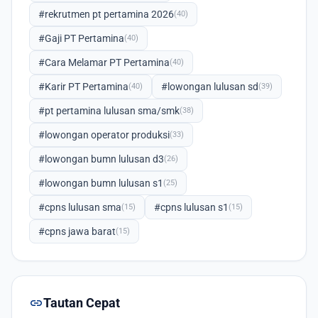
#rekrutmen pt pertamina 2026
(40)
#Gaji PT Pertamina
(40)
#Cara Melamar PT Pertamina
(40)
#Karir PT Pertamina
#lowongan lulusan sd
(40)
(39)
#pt pertamina lulusan sma/smk
(38)
#lowongan operator produksi
(33)
#lowongan bumn lulusan d3
(26)
#lowongan bumn lulusan s1
(25)
#cpns lulusan sma
#cpns lulusan s1
(15)
(15)
#cpns jawa barat
(15)
link
Tautan Cepat