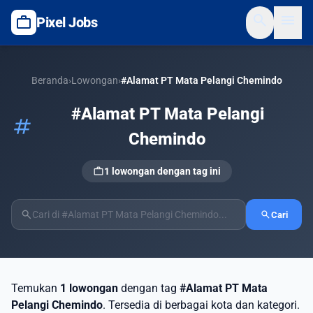
search
menu
work
Pixel Jobs
Beranda
›
Lowongan
›
#Alamat PT Mata Pelangi Chemindo
#Alamat PT Mata Pelangi
tag
Chemindo
work
1 lowongan dengan tag ini
search
search
Cari
Temukan
1 lowongan
dengan tag
#Alamat PT Mata
Pelangi Chemindo
. Tersedia di berbagai kota dan kategori.