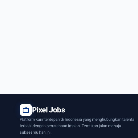
work
Pixel Jobs
Platform karir terdepan di Indonesia yang menghubungkan talenta
terbaik dengan perusahaan impian. Temukan jalan menuju
suksesmu hari ini.