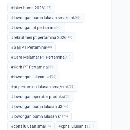
#loker bumn 2026
(117)
#lowongan bumn lulusan sma/smk
(66)
#lowongan pt pertamina
(40)
#rekrutmen pt pertamina 2026
(40)
#Gaji PT Pertamina
(40)
#Cara Melamar PT Pertamina
(40)
#Karir PT Pertamina
(40)
#lowongan lulusan sd
(39)
#pt pertamina lulusan sma/smk
(38)
#lowongan operator produksi
(33)
#lowongan bumn lulusan d3
(26)
#lowongan bumn lulusan s1
(25)
#cpns lulusan sma
#cpns lulusan s1
(15)
(15)