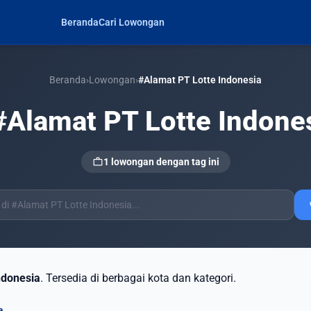
Beranda
Cari Lowongan
Beranda
›
Lowongan
›
#Alamat PT Lotte Indonesia
#Alamat PT Lotte Indone
work
1 lowongan dengan tag ini
s
ndonesia
. Tersedia di berbagai kota dan kategori.
a