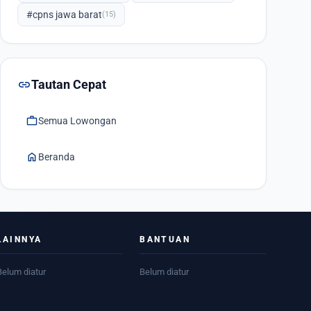
#cpns jawa barat
(15)
link
Tautan Cepat
work
Semua Lowongan
home
Beranda
LAINNYA
BANTUAN
Belum diatur
Belum diatur