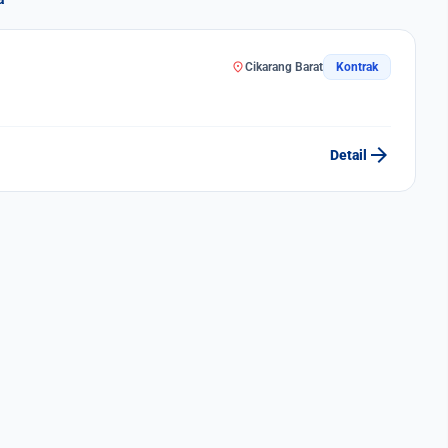
location_on
Cikarang Barat
Kontrak
arrow_forward
Detail