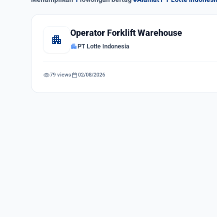
Operator Forklift Warehouse
apartment
apartment
PT Lotte Indonesia
visibility
calendar_today
79 views
02/08/2026