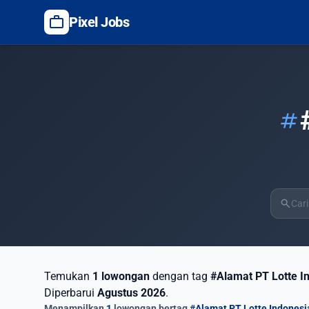
work
Pixel Jobs
tag
search
Temukan
1 lowongan
dengan tag
#Alamat PT Lotte I
Diperbarui
Agustus 2026
.
Menampilkan
1
lowongan bertag
#Alamat PT Lotte Indonesi