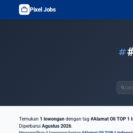
work
Pixel Jobs
#
tag
search
Temukan
1 lowongan
dengan tag
#Alamat Oli TOP 1 
Diperbarui
Agustus 2026
.
Menampilkan
1
lowongan bertag
#Alamat Oli TOP 1 Indones