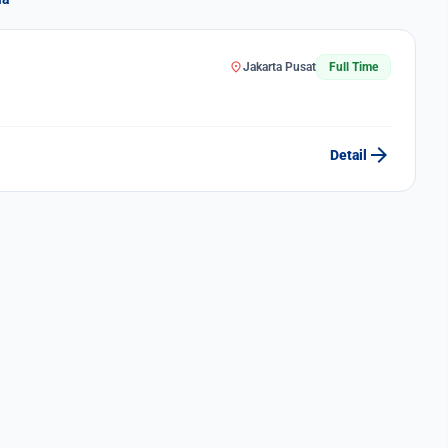
location_on
Jakarta Pusat
Full Time
arrow_forward
Detail