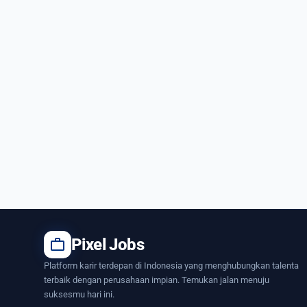
work
Pixel Jobs
Platform karir terdepan di Indonesia yang menghubungkan talenta
terbaik dengan perusahaan impian. Temukan jalan menuju
suksesmu hari ini.