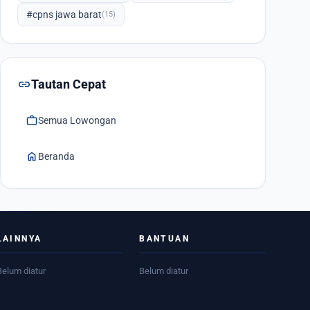
#cpns jawa barat
(15)
link
Tautan Cepat
work
Semua Lowongan
home
Beranda
LAINNYA
BANTUAN
Belum diatur
Belum diatur