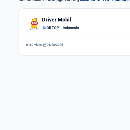
Driver Mobil
apartment
Oli TOP 1 Indonesia
visibility
calendar_today
80 views
01/08/2026