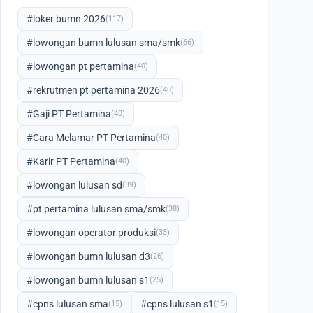
#loker bumn 2026
(117)
#lowongan bumn lulusan sma/smk
(66)
#lowongan pt pertamina
(40)
#rekrutmen pt pertamina 2026
(40)
#Gaji PT Pertamina
(40)
#Cara Melamar PT Pertamina
(40)
#Karir PT Pertamina
(40)
#lowongan lulusan sd
(39)
#pt pertamina lulusan sma/smk
(38)
#lowongan operator produksi
(33)
#lowongan bumn lulusan d3
(26)
#lowongan bumn lulusan s1
(25)
#cpns lulusan sma
#cpns lulusan s1
(15)
(15)