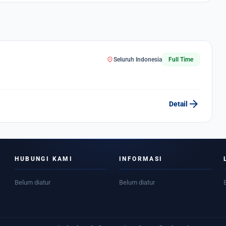
location_on
Seluruh Indonesia
Full Time
arrow_forward
Detail
HUBUNGI KAMI
INFORMASI
Belum diatur
Belum diatur