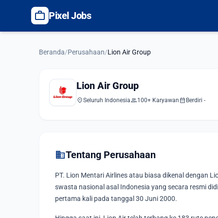
work
Pixel Jobs
Beranda
/
Perusahaan
/
Lion Air Group
Lion Air Group
location_on
group
calendar_month
Seluruh Indonesia
100+ Karyawan
Berdiri -
domain
Tentang Perusahaan
PT. Lion Mentari Airlines atau biasa dikenal dengan
swasta nasional asal Indonesia yang secara resmi di
pertama kali pada tanggal 30 Juni 2000.