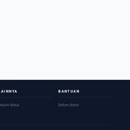
LAINNYA
BANTUAN
Belum diatur
Belum diatur