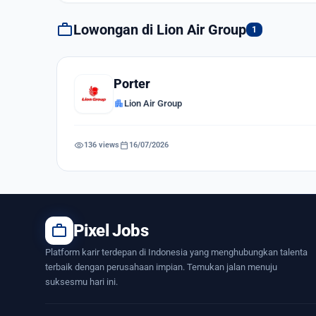
work
Lowongan di Lion Air Group
1
Porter
apartment
Lion Air Group
visibility
calendar_today
136 views
16/07/2026
work
Pixel Jobs
Platform karir terdepan di Indonesia yang menghubungkan talenta
terbaik dengan perusahaan impian. Temukan jalan menuju
suksesmu hari ini.