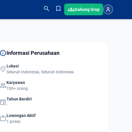
search
bookmark
groups
Gabung Grup
info
Informasi Perusahaan
Lokasi
location_on
Seluruh Indonesia, Seluruh Indonesia
Karyawan
group
100+ orang
Tahun Berdiri
event
-
Lowongan Aktif
work
1 posisi