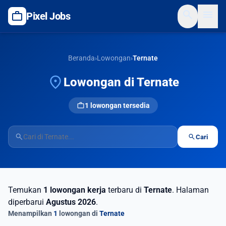
search
menu
work
Pixel Jobs
Beranda
›
Lowongan
›
Ternate
location_on
Lowongan di Ternate
work
1 lowongan tersedia
search
search
Cari
Temukan
1 lowongan kerja
terbaru di
Ternate
. Halaman
diperbarui
Agustus 2026
.
Menampilkan
1
lowongan di
Ternate