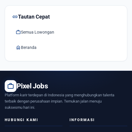
link
Tautan Cepat
work
Semua Lowongan
home
Beranda
work
Pixel Jobs
Platform karir terdepan di Indonesia yang menghubungkan talenta
terbaik dengan perusahaan impian. Temukan jalan menuju
suksesmu hari ini.
HUBUNGI KAMI
INFORMASI