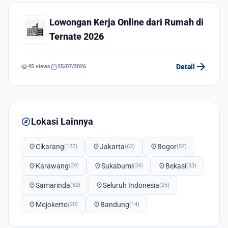
Lowongan Kerja Online dari Rumah di
Ternate 2026
arrow_forward
visibility
calendar_today
Detail
45 views
25/07/2026
explore
Lokasi Lainnya
location_on
Cikarang
location_on
Jakarta
location_on
Bogor
(127)
(63)
(57)
location_on
Karawang
location_on
Sukabumi
location_on
Bekasi
(39)
(34)
(33)
location_on
Samarinda
location_on
Seluruh Indonesia
(32)
(25)
location_on
Mojokerto
location_on
Bandung
(20)
(14)