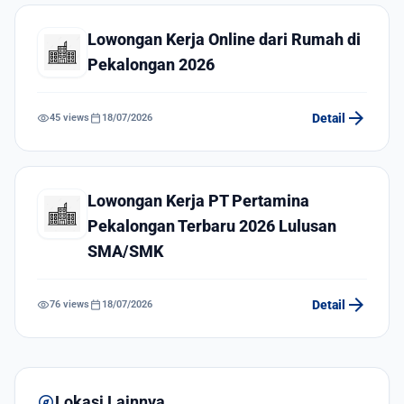
Lowongan Kerja Online dari Rumah di
Pekalongan 2026
arrow_forward
visibility
calendar_today
Detail
45 views
18/07/2026
Lowongan Kerja PT Pertamina
Pekalongan Terbaru 2026 Lulusan
SMA/SMK
arrow_forward
visibility
calendar_today
Detail
76 views
18/07/2026
explore
Lokasi Lainnya