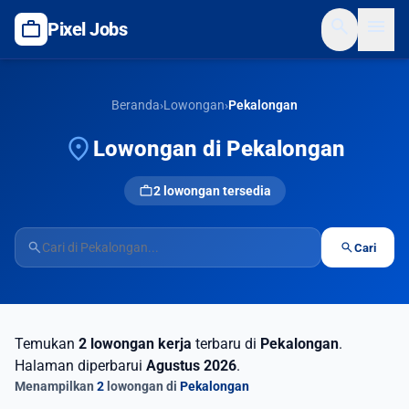
search
menu
work
Pixel Jobs
Beranda
›
Lowongan
›
Pekalongan
location_on
Lowongan di Pekalongan
work
2 lowongan tersedia
search
search
Cari
Temukan
2 lowongan kerja
terbaru di
Pekalongan
.
Halaman diperbarui
Agustus 2026
.
Menampilkan
2
lowongan di
Pekalongan