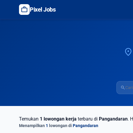
work
Pixel Jobs
location_on
search
Temukan
1 lowongan kerja
terbaru di
Pangandaran
. 
Menampilkan
1
lowongan di
Pangandaran