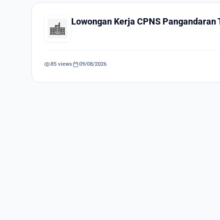
Lowongan Kerja CPNS Pangandaran 
visibility
calendar_today
85 views
09/08/2026